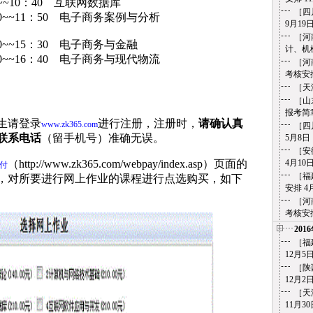
~~10：40 互联网数据库
［四
0~~11：50 电子商务案例与分析
9月19
［河
0~~15：30 电子商务与金融
计、机械
0~~16：40 电子商务与现代物流
［河
考核安排
［天
［山
报考简章 
生请登录
进行注册，注册时，
请确认真
www.zk365.com
［四
联系电话
（留手机号）准确无误。
5月8日
［安
（http://www.zk365.com/webpay/index.asp）页面的
4月10
付
［福
，对所要进行网上作业的课程进行点选购买，如下
安排 4
［河
考核安排 
201
［福
12月5
［陕
12月2
［天
11月30