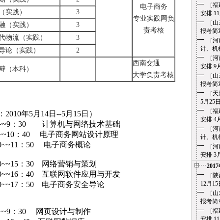
［福
电子商务
（实践）
3
安排 11
专业实践网负
［山
融（实践）
3
责考核
报考简章 
代物流（实践）
3
［河
计、机械
导论（实践）
2
［河
西南交通
安排 9
辩（本科）
大学负责考核
［山
报考简章 
［天
5月25
［福
0年5月14日--5月15日）
安排 4
0~~9：30 计算机与网络技术基础
［河
~~10：40 电子商务网站设计原理
计、机械
0~~11：50 电子商务概论
［河
安排 3
0~~15：30 网络营销与策划
201
0~~16：40 互联网软件应用与开发
［陕
0~~17：50 电子商务安全导论
12月15
［山
报考简章 
~~9：30 网页设计与制作
［福
安排 11