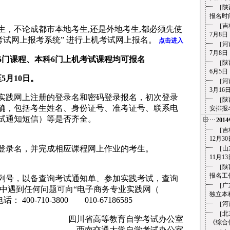
［陕
报名时间安
［吉
不论成都市本地考生,还是外地考生,都必须先使
7月8日
考试网上报考系统” 进行上机考试网上报名。
点击进入
［河
7月8日
5
门课程、本科
6
门上机考试课程均可报名
［陕
6月5日
至
5
月
10
日
。
［河
3月16
践网上注册的登录名和密码登录报名，初次登录
［陕
确，包括考生姓名、身份证号、准考证号、联系电
安排报名
试通知短信）等是否齐全。
201
［吉
12月30
录名，并完成相应课程网上作业的考生。
［山
11月13
［陕
报名工作计
号，以备查询考试通知单、参加实践考试，查询
［广
程中遇到任何问题可向“电子商务专业实践网（
独立本科）
话： 400-710-3800 010-67186585
［河
［北
四川省高等教育自学考试办公室
《综合作
西南交通大学自学考试办公室