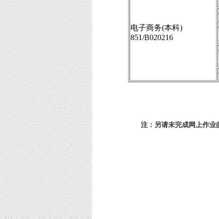
电子商务(本科)
851/B020216
辽宁省招
注：另请未完成网上作业