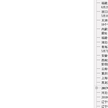
福建
6月21
浙江
5月1
天津
18个专
内蒙
通知
福建
湖北
青海
5月7
安徽
西南
受理的
云南
重庆
上海
黑龙
201
河北
20
辽宁
辽宁