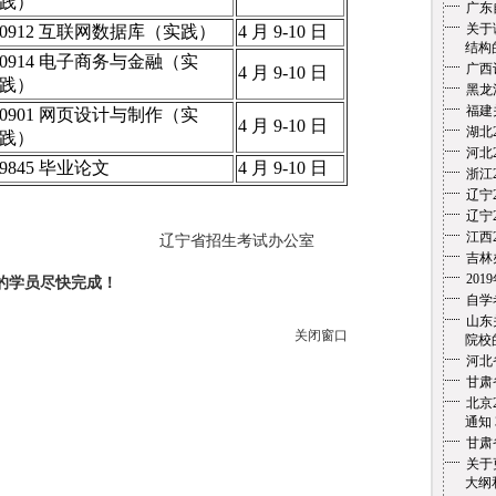
践）
广东
关于
0912 互联网数据库（实践）
4 月 9-10 日
结构
0914 电子商务与金融（实
广西
4 月 9-10 日
践）
黑龙
福建
0901 网页设计与制作（实
4 月 9-10 日
湖北
践）
河北
9845 毕业论文
4 月 9-10 日
浙江
辽宁
辽宁
江西
生考试办公室
吉林
20
的学员尽快完成！
自学
山东
关闭窗口
院校的
河北
甘肃
北京
通知
甘肃
关于
大纲和