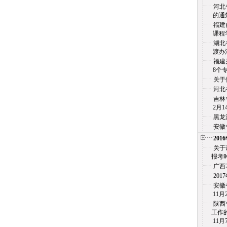
河北
的通
福建
课程学
湖北
渡办法
福建
8个专
关于
河北
吉林
2月14
黑龙
安徽
201
关于
报考时
广西
20
安徽省
11月2
陕西
工作的
11月7