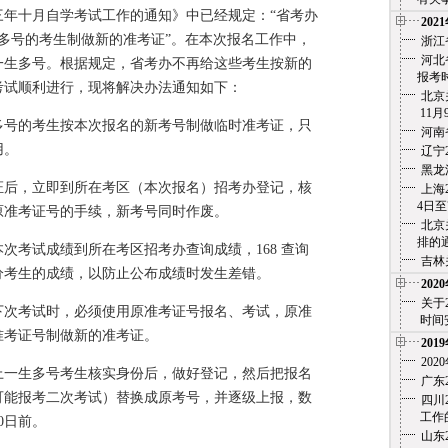
年十月自学考试工作的通知》中已经规定：“省考办
202
一生多号的考生制做新的准考证”。在本次报名工作中，
浙江
河北
，一生多号。根据规定，省考办不再给这些考生按新的
报考时
考试顺利进行，现将解决办法通知如下：
北京
11月
号的考生按本次报名的新考号制做临时准考证，只
河南
用。
辽宁
黑龙
后，立即到所在考区（本次报名）招考办登记，核
上海
4日至7
原准考证号的手续，新考号同时作废。
北京
排的通
考试成绩到所在考区招考办查询成绩，168 查询
吉林
分考生的成绩，以防止公布成绩时发生差错。
202
关于
次考试时，必须使用原准考证号报名、考试，原准
时间安
准考证号制做新的准考证。
201
20
一生多号考生核实身份后，做好登记，然后把报名
广东
可能报考二次考试）替换成原考号，并逐级上报，数
四川
工作的
10日前。
山东