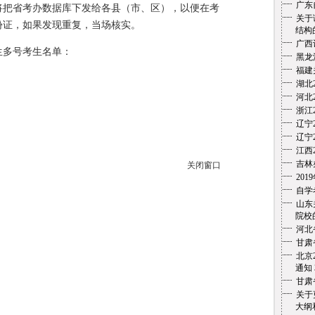
广东
把省考办数据库下发给各县（市、区），以便在考
关于
份证，如果发现重复，当场核实。
结构
广西
多号考生名单：
黑龙
福建
湖北
河北
浙江
辽宁
辽宁
江西
吉林
关闭窗口
20
自学
山东
院校的
河北
甘肃
北京
通知
甘肃
关于
大纲和