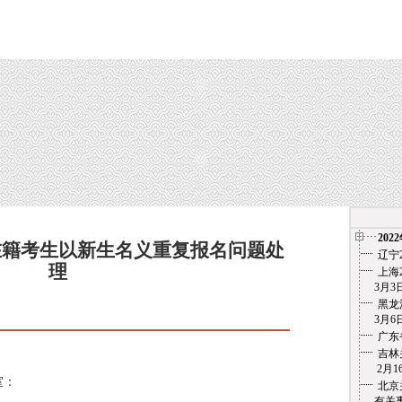
202
在籍考生以新生名义重复报名问题处
辽宁
理
上海
3月3日
黑龙
17日
3月6
广东
吉林
2月1
室：
北京
有关事