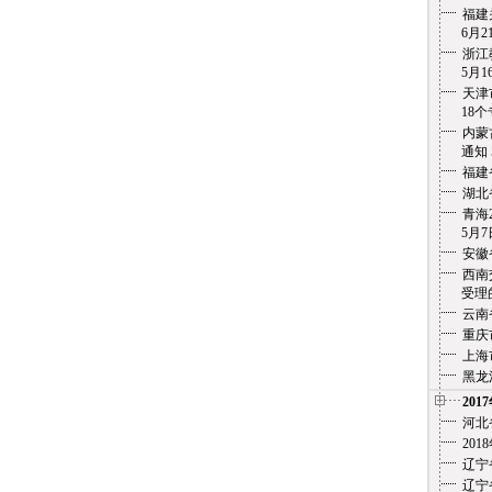
福建
6月21
浙江
5月1
天津
18个专
内蒙
通知
福建
湖北
青海
5月7
安徽
西南
受理的
云南
重庆
上海
黑龙
201
河北
20
辽宁
辽宁