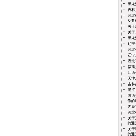
黑龙
吉林
河北
及要
关于
关于
黑龙
辽宁
河北
辽宁
湖北
福建
江西
天津
吉林
浙江
陕西
作的
内蒙
河北
关于
的通
关于
的通