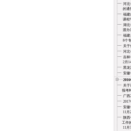
河北
的通
福建
课程学
湖北
渡办法
福建
8个专
关于
河北
吉林
2月14
黑龙
安徽
201
关于
报考时
广西
20
安徽省
11月2
陕西
工作的
11月7