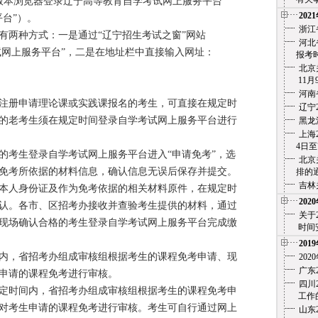
版本浏览器登录辽宁高等教育自学考试网上服务平台
202
台”）。
浙江
两种方式：一是通过“辽宁招生考试之窗”网站
河北
试网上服务平台”，二是在地址栏中直接输入网址：
报考时
北京
11月
河南
册申请理论课或实践课报名的考生，可直接在规定时
辽宁
的老考生须在规定时间登录自学考试网上服务平台进行
黑龙
上海
4日至7
考生登录自学考试网上服务平台进入“申请免考”，选
北京
免考所依据的材料信息，确认信息无误后保存并提交。
排的通
吉林
人身份证及作为免考依据的相关材料原件，在规定时
202
认。各市、区招考办接收并查验考生提供的材料，通过
关于
现场确认合格的考生登录自学考试网上服务平台完成缴
时间安
201
，省招考办组成审核组根据考生的课程免考申请、现
20
广东
申请的课程免考进行审核。
四川
时间内，省招考办组成审核组根据考生的课程免考申
工作的
对考生申请的课程免考进行审核。考生可自行通过网上
山东