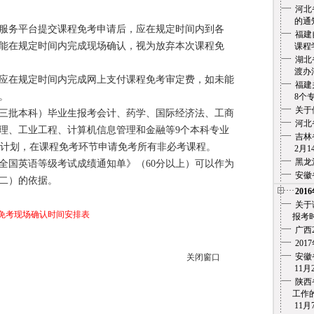
河北
的通
务平台提交课程免考申请后，应在规定时间内到各
福建
能在规定时间内完成现场确认，视为放弃本次课程免
课程学
湖北
渡办法
在规定时间内完成网上支付课程免考审定费，如未能
福建
。
8个专
关于
批本科）毕业生报考会计、药学、国际经济法、工商
河北
理、工业工程、计算机信息管理和金融等9个本科专业
吉林
专业计划，在课程免考环节申请免考所有非必考课程。
2月14
黑龙
国英语等级考试成绩通知单》（60分以上）可以作为
安徽
二）的依据。
201
关于
程免考现场确认时间安排表
报考时
广西
20
安徽省
关闭窗口
11月2
陕西
工作的
11月7