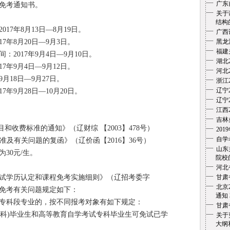
广东
免考通知书。
关于
结构
7年8月13日—8月19日。
广西
年8月20日—9月3日。
黑龙
福建
017年9月4日—9月10日。
湖北
年9月4日—9月12日。
河北
18日—9月27日。
浙江
辽宁
9月28日—10月20日。
辽宁
江西
吉林
收费标准的通知》（辽财综 【2003】478号）
20
自学
及有关问题的复函》（辽价函【2016】36号）
山东
30元/生。
院校的
河北
学历认定和课程免考实施细则》（辽招考委字
甘肃
北京
课程免考有关问题规定如下：
通知
科段专业的，按不同报考对象有如下规定：
甘肃
科)毕业生和高等教育自学考试专科毕业生可免试已学
关于
大纲和