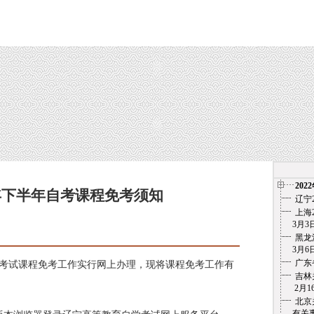
202
7年下半年自考课程免考须知
辽宁
上海
3月3日
黑龙
3月6
广东
自学考试课程免考工作实行网上办理，现将课程免考工作有
吉林
2月1
北京
有关事