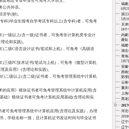
秘及相近专业毕业生可免考大学语文。
福建
考公共外语。
6月21
济学(财)。
浙江
5月1
专科)毕业生报考自学考试专科以上(含专科)者，可免考
天津
18个专
E)一级以上(含一级)证书者，可免考非计算机类专业计
内蒙
通知
理论和实践)。
福建
E)二级C语言设计证书(笔试和上机)，可免考《高级语
湖北
青海
5月7
E)三级PC技术证书(笔试与上机)，可免考《微型计算机
安徽
理及应用》(含理论和实践)。
西南
RE)二级以上(含二级)证书者，可免考管理系统中计算机
受理的
云南
重庆
技术的应用》模块证书者可免考管理系统中计算机应用(含
上海
用基础》模块证书者可免考计算机应用基础(含理论和实
黑龙
201
书者可免考管理系统中计算机应用(含理论及实践)，办理
河北
20
书，学校名称一致，且计算机证书发证时间与毕业证书
辽宁
辽宁