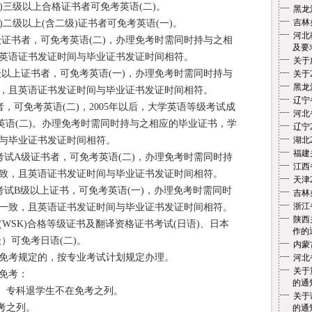
S)三级以上合格证书者可免考英语(二)。
黑龙
吉林
)二级以上(含二级)证书者可免考英语(一)。
河北
证书者，可免考英语(二)，办理免考时需同时持与之相
及要
英语证书发证时间与毕业证书发证时间相符。
关于
以上证书者，可免考英语(一)，办理免考时需同时持与
关于
黑龙
，且英语证书发证时间与毕业证书发证时间相符。
辽宁
，可免考英语(二)，2005年以后，大学英语等级考试成
河北
免考英语(二)。办理免考时需同时持与之相应的毕业证书，学
辽宁
与毕业证书发证时间相符。
湖北
福建
考试A级证书者，可免考英语(二)，办理免考时需同时持
江西
致，且英语证书发证时间与毕业证书发证时间相符。
天津
考试B级以上证书，可免考英语(一)，办理免考时需同时
吉林
浙江
一致，且英语证书发证时间与毕业证书发证时间相符。
陕西
(WSK)合格等级证书及翻译资格证书考试(日语)、日本
作的
级）可免考日语(二)。
内蒙
考规定的，按专业考试计划规定办理。
河北
关于
免考：
的通
、专科退学生不在免考之列。
关于
考之列。
的通