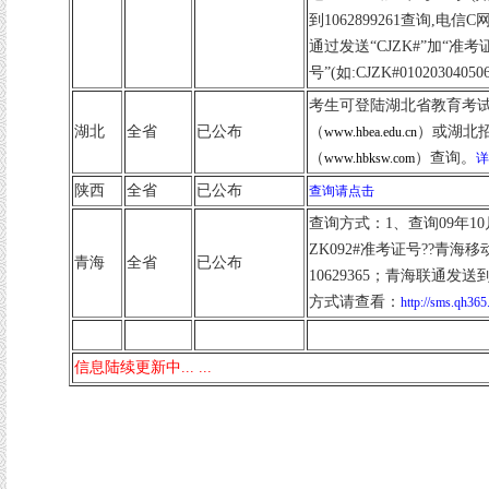
到1062899261查询,电
通过发送“CJZK#”加“准考
号”(如:CJZK#0102030405
考生可登陆湖北省教育考
湖北
全省
已公布
（
）或湖北
www.hbea.edu.cn
（
）查询。
www.hbksw.com
详
陕西
全省
已公布
查询请点击
查询方式：1、查询09年1
ZK092#准考证号??青海
青海
全省
已公布
10629365；青海联通发送到
方式请查看：
http://sms.qh36
信息陆续更新中... ...