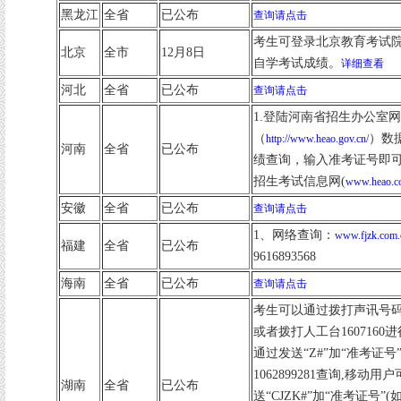
黑龙江
全省
已公布
查询请点击
考生可登录北京教育考试
北京
全市
12月8日
自学考试成绩。
详细查看
河北
全省
已公布
查询请点击
1.登陆河南省招生办公室
（
）数
http://www.heao.gov.cn/
河南
全省
已公布
绩查询，输入准考证号即可
招生考试信息网(
www.heao.c
安徽
全省
已公布
查询请点击
1、网络查询：
www.fjzk.com.
福建
全省
已公布
9616893568
海南
全省
已公布
查询请点击
考生可以通过拨打声讯号码1
或者拨打人工台160716
通过发送“Z#”加“准考证号”(如:
1062899281查询,移动
湖南
全省
已公布
送“CJZK#”加“准考证号”(如:C