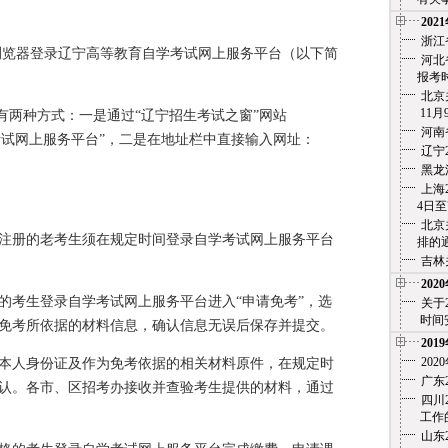
202
浙江
本浏览器登录辽宁高等教育自学考试网上服务平台（以下简
河北
报考时
北京
11月
有两种方式：一是通过“辽宁招生考试之窗”网站
河南
录“自学考试网上服务平台”，二是在地址栏中直接输入网址：
辽宁
黑龙
上海
4日至7
北京
注册的老考生须在规定时间登录自学考试网上服务平台
排的通
吉林
202
的考生登录自学考试网上服务平台进入“申请免考”，选
关于
时间安
免考所依据的材料信息，确认信息无误后保存并提交。
201
20
本人身份证及作为免考依据的相关材料原件，在规定时
广东
认。各市、区招考办接收并查验考生提供的材料，通过
四川
工作的
山东