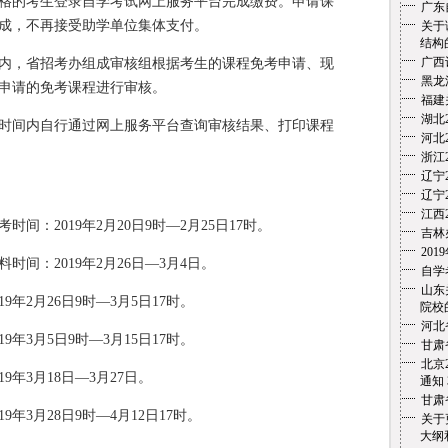
格的考生登录自学考试网上服务平台完成缴费。申请课
广东
成，不再接受助学单位集体支付。
关于
结构
广西
内，省招考办组成审核组根据考生的课程免考申请、现
黑龙
申请的免考课程进行审核。
福建
湖北
时间内自行通过网上服务平台查询审核结果、打印课程
河北
浙江
辽宁
辽宁
江西
间：2019年2月20日9时—2月25日17时。
吉林
20
间：2019年2月26日—3月4日。
自学
山东
年2月26日9时—3月5日17时。
院校的
河北
年3月5日9时—3月15日17时。
甘肃
北京
9年3月18日—3月27日。
通知
甘肃
年3月28日9时—4月12日17时。
关于
大纲和