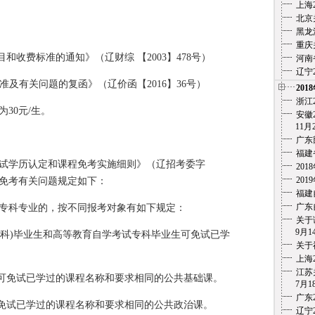
上海
北京
黑龙
重庆
和收费标准的通知》（辽财综 【2003】478号）
河南
辽宁
准及有关问题的复函》（辽价函【2016】36号）
201
浙江
30元/生。
安徽2
11月
广东
福建
试学历认定和课程免考实施细则》（辽招考委字
20
20
课程免考有关问题规定如下：
福建
广东
专科专业的，按不同报考对象有如下规定：
关于
9月1
本科)毕业生和高等教育自学考试专科毕业生可免试已学
关于
上海
江苏
生可免试已学过的课程名称和要求相同的公共基础课。
7月18
广东
可免试已学过的课程名称和要求相同的公共政治课。
辽宁