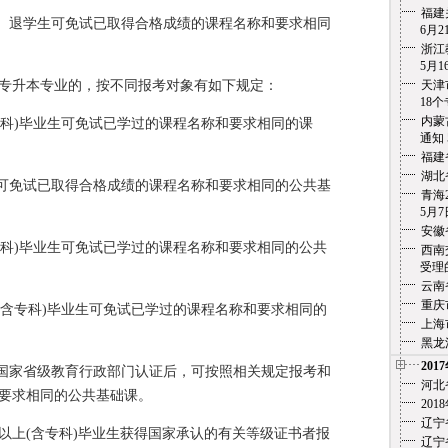
福建
生、退学生可免试已取得合格成绩的课程名称和要求相同
6月21
浙江
5月1
专升本专业的，按不同报考对象有如下规定：
天津
18个专
内蒙
本科)毕业生可免试已学过的课程名称和要求相同的课
通知
福建
湖北
生可免试已取得合格成绩的课程名称和要求相同的公共基
青海
5月7
安徽
专科)毕业生可免试已学过的课程名称和要求相同的公共
西南
受理的
云南
重庆
(含专科)毕业生可免试已学过的课程名称和要求相同的
上海
黑龙
201
经国家省级教育行政部门认证后，可按照相关规定报考和
河北
要求相同的公共基础课。
20
辽宁
以上(含专科)毕业生获得国家承认的有关等级证书者报
辽宁