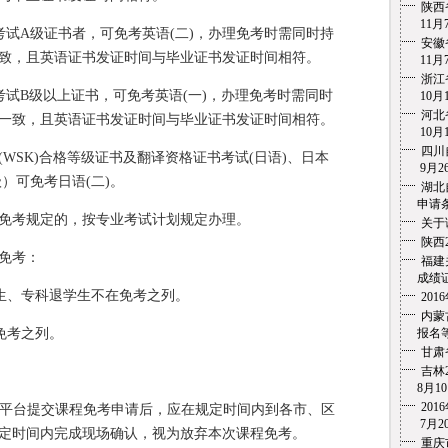
陕西
11月7
力考试A级证书者，可免考英语(二)，办理免考时需同时持
安徽
致，且英语证书发证时间与毕业证书发证时间相符。
11月7
浙江
力考试B级以上证书，可免考英语(一)，办理免考时需同时
10月1
河北
一致，且英语证书发证时间与毕业证书发证时间相符。
10月1
四川
)(WSK)合格等级证书及翻译资格证书考试(日语)、日本
9月26
级）可免考日语(二)。
湖北
申请条
免考规定的，按专业考试计划规定办理。
关于
陕西
免考：
福建
成绩证
生、专科退学生不在免考之列。
20
内蒙
免考之列。
报名等
甘肃
吉林
8月10
20
服务平台提交课程免考申请后，应在规定时间内到各市、区
7月20
定时间内完成现场确认，视为放弃本次课程免考。
重庆