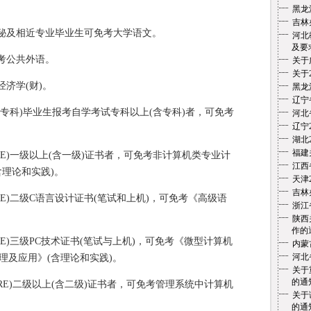
黑龙
吉林
文秘及相近专业毕业生可免考大学语文。
河北
及要
免考公共外语。
关于
关于
经济学(财)。
黑龙
辽宁
含专科)毕业生报考自学考试专科以上(含专科)者，可免考
河北
辽宁
湖北
福建
CRE)一级以上(含一级)证书者，可免考非计算机类专业计
江西
理论和实践)。
天津
吉林
RE)二级C语言设计证书(笔试和上机)，可免考《高级语
浙江
陕西
作的
RE)三级PC技术证书(笔试与上机)，可免考《微型计算机
内蒙
河北
理及应用》(含理论和实践)。
关于
的通
CRE)二级以上(含二级)证书者，可免考管理系统中计算机
关于
的通