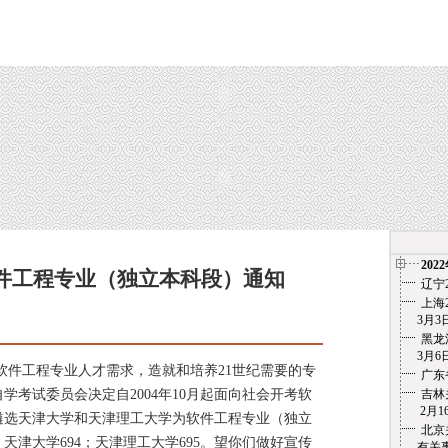
202
件工程专业（独立本科段）通知
辽宁
上海
3月3日
12日
黑龙
3月6
工程专业人才需求，造就和培养21世纪需要的专
广东
学考试委员会决定自2004年10月起面向社会开考软
吉林
2月1
遴选天津大学和天津理工大学为软件工程专业（独立
北京
天津大学694；天津理工大学695。望你们做好宣传
有关事