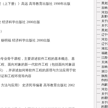
黑龙
下册）》高远 高等教育出版社 1998年出版
吉林
河北
及要
关于
济科学出版社 2000出版
关于
黑龙
）
辽宁
河北
福 经济科学出版社 2000出版
辽宁
湖北
福建
江西
专业骨干课程，主要讲述软件工程的基本概念、基
天津
工程、面向对象的新一代软件工程（包括面向对象设
吉林
识），并讲述如何将软件工程的原理与方法应用于软
浙江
保证和工程环境等内容
陕西
作的
内蒙
与应用》 史济民等编著 高等教育出版社 2002
河北
关于
的通
关于
的通