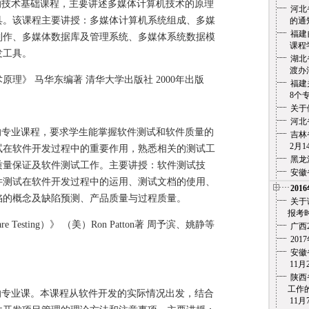
技术基础课程，主要讲述多媒体计算机技术的原理
河北
具。该课程主要讲授：多媒体计算机系统组成、多媒
的通
福建
制作、多媒体数据库及管理系统、多媒体系统数据模
课程学
发工具。
湖北
渡办法
》 马华东编著 清华大学出版社 2000年出版
福建
8个专
关于
河北
专业课程，要求学生能掌握软件测试和软件质量的
吉林
2月14
试在软件开发过程中的重要作用，熟悉相关的测试工
黑龙
质量保证及软件测试工作。主要讲授：软件测试技
安徽
件测试在软件开发过程中的运用、测试文档的使用、
201
陷的概念及缺陷预测、产品质量与过程质量。
关于
报考时
esting）》 （美）Ron Patton著 周予滨、姚静等
广西
20
安徽省
11月2
陕西
工作的
专业课。本课程从软件开发的实际情况出发，结合
11月7