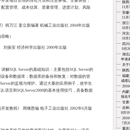
件开发项目管理的理论方法和注意事项。主要讲授：
陕西
11月7
、配置管理、成本估算、质量管理、进度计划、风险
安徽
11月7
浙江
万江 姜立新编著 机械工业出版社 2004年出版
10月1
河北
内容略）
10月1
四川
振安 经济科学出版社 2000年出版
9月26
湖北
申请条
关于
 讲解SQL Server的基础知识：主要包括SQL Server的
陕西
福建
用设备和数据库；数据库的备份和恢复：对数据的管
成绩证
QL Server的监视与维护。通过大量的应用例子，使学生
20
语言和SQLServer2000的基本使用技巧，具备数据
内蒙
报名等
甘肃
吉林
教程》 周继恩编 电子工业出版社 2002年6月版
8月10
20
7月20
重庆