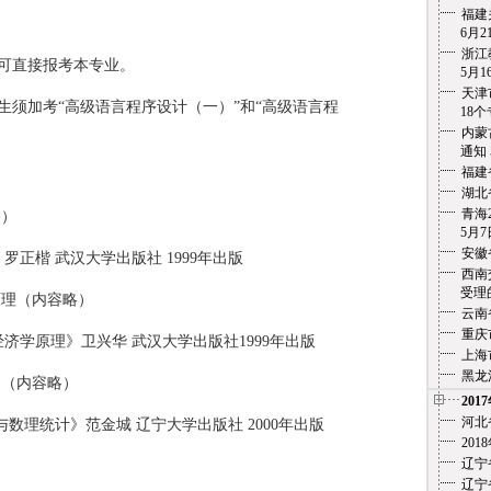
福建
6月21
浙江
可直接报考本专业。
5月1
天津
须加考“高级语言程序设计（一）”和“高级语言程
18个专
内蒙
通知
福建
湖北
青海
）
5月7
安徽
楷 武汉大学出版社 1999年出版
西南
受理的
理（内容略）
云南
重庆
原理》卫兴华 武汉大学出版社1999年出版
上海
黑龙
（内容略）
201
河北
理统计》范金城 辽宁大学出版社 2000年出版
20
辽宁
辽宁