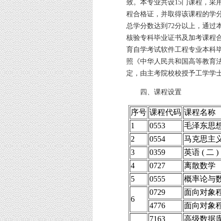
致。本专业共设15门课程，采
程合格证，并取得该课程的学
总学分数达到72分以上，通过
核验专科毕业证书及加考课程
育自学考试软件工程专业本科
照《中华人民共和国高等教育
定，由主考院校校授予工学学
四、课程设置
序号
课程代码
课程名称
1
0553
毛泽东思
2
0554
马克思主
3
0359
英语 ( 二 )
4
0727
离散数学
5
0555
概率论与
0729
面向对象
6
4776
面向对象
7163
高级数据