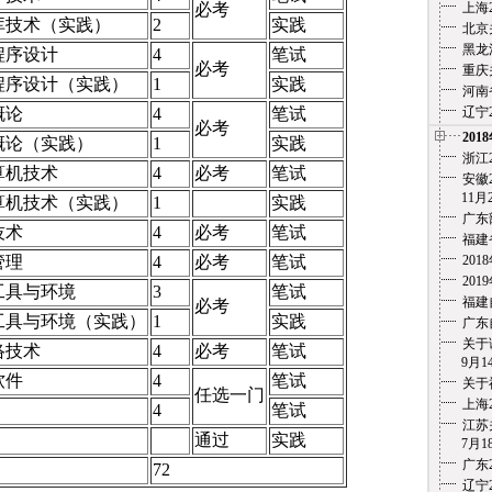
必考
上海
库技术（实践）
2
实践
北京
黑龙
程序设计
4
笔试
必考
重庆
程序设计（实践）
1
实践
河南
概论
4
笔试
辽宁
必考
201
概论（实践）
1
实践
浙江
算机技术
4
必考
笔试
安徽2
11月
算机技术（实践）
1
实践
广东
技术
4
必考
笔试
福建
管理
4
必考
笔试
20
20
工具与环境
3
笔试
福建
必考
工具与环境（实践）
1
实践
广东
关于
络技术
4
必考
笔试
9月1
软件
4
笔试
关于
任选一门
上海
4
笔试
江苏
通过
实践
7月18
广东
72
辽宁