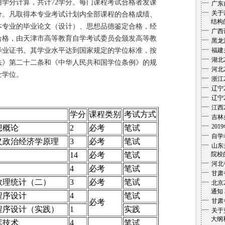
用学分计算，共计72学分。每门课程考试合格者发课
广东
关于
分。凡取得本专业考试计划内全部课程的合格成绩、
结构
本专业的毕业论文（设计）、思想品德鉴定合格，经
广西
合格，由天津市高等教育自学考试委员会颁发高等教
黑龙
毕业证书。其学业水平达到国家规定的学位标准，按
福建
湖北
法》第二十二条和《中华人民共和国学位条例》的规
河北
士学位。
浙江
辽宁
辽宁
江西
学分
课程类别
考试方式
吉林
20
想概论
2
必考
笔试
自学
义政治经济学原理
3
必考
笔试
山东
14
必考
笔试
院校的
河北
4
必考
笔试
甘肃
数理统计（二）
3
必考
笔试
北京
通知
程序设计
4
笔试
甘肃
必考
程序设计（实践）
1
实践
关于
大纲和
库技术
4
笔试