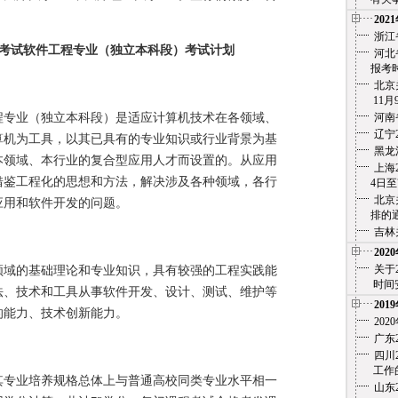
202
浙江
学考试软件工程专业（独立本科段）考试计划
河北
报考时
北京
11月
专业（独立本科段）是适应计算机技术在各领域、
河南
辽宁
算机为工具，以其已具有的专业知识或行业背景为基
黑龙
本领域、本行业的复合型应用人才而设置的。从应用
上海
借鉴工程化的思想和方法，解决涉及各种领域，各行
4日至7
北京
应用和软件开发的问题。
排的通
吉林
202
关于
域的基础理论和专业知识，具有较强的工程实践能
时间安
法、技术和工具从事软件开发、设计、测试、维护等
201
的能力、技术创新能力。
20
广东
四川
工作的
专业培养规格总体上与普通高校同类专业水平相一
山东