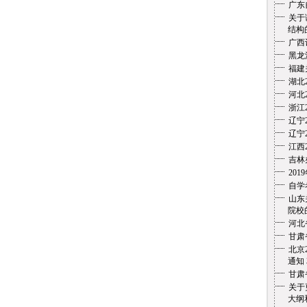
广东
关于
结构
广西
黑龙
福建
湖北
河北
浙江
辽宁
辽宁
江西
吉林
20
自学
山东
院校的
河北
甘肃
北京
通知
甘肃
关于
大纲和