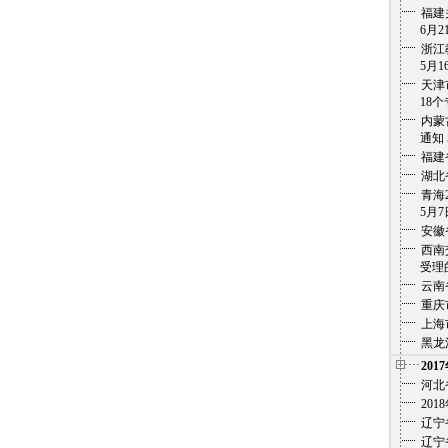
福建
6月21
浙江
5月1
天津
18个专
内蒙
通知
福建
湖北
青海
5月7
安徽
西南
受理的
云南
重庆
上海
黑龙
201
河北
20
辽宁
辽宁