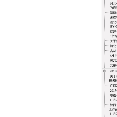
河北
的通
福建
课程学
湖北
渡办法
福建
8个专
关于
河北
吉林
2月14
黑龙
安徽
201
关于
报考时
广西
20
安徽省
11月2
陕西
工作的
11月7