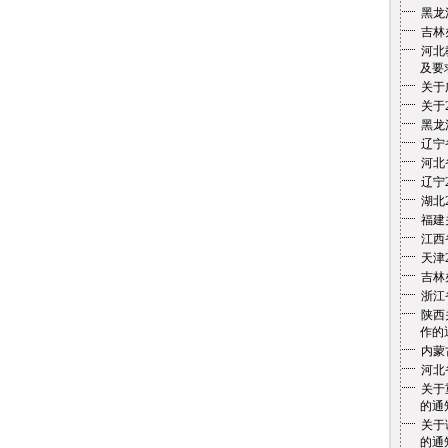
黑龙
吉林
河北
及要
关于
关于
黑龙
辽宁
河北
辽宁
湖北
福建
江西
天津
吉林
浙江
陕西
作的
内蒙
河北
关于
的通
关于
的通