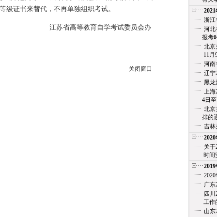
的等级证书来替代，不再单独组织考试。
202
浙江
教育自学考试委员会办
河北
报考时
北京
11月
河南
关闭窗口
辽宁
黑龙
上海
4日至7
北京
排的通
吉林
202
关于
时间安
201
20
广东
四川
工作的
山东