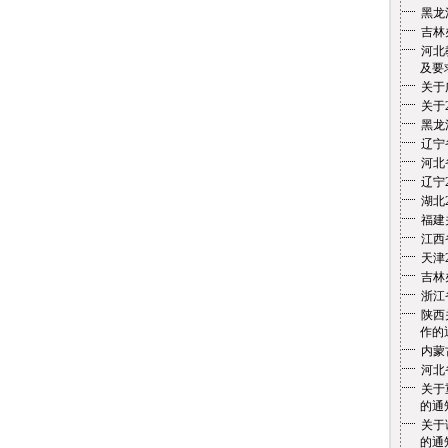
黑龙
吉林
河北
及要
关于
关于
黑龙
辽宁
河北
辽宁
湖北
福建
江西
天津
吉林
浙江
陕西
作的
内蒙
河北
关于
的通
关于
的通