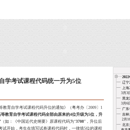
202
自学考试课程代码统一升为5位
辽宁
上海
3月3日
2月25日
黑龙
3月6
育自学考试课程代码升位的通知》（粤考办〔2009〕1
广东
省高等教育自学考试课程代码全部由原来的4位升级为5位，升
吉林
2月1
”
（如：《中国近代史纲要》原课程代码为“
3708
”，升位后
北京
7月考试开始，考生在填写试卷课程代码时，一律填5位的课程
有关事