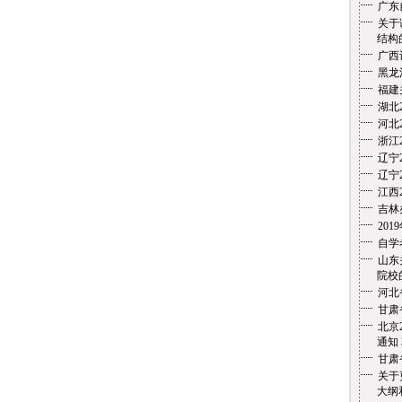
广东
关于
结构
广西
黑龙
福建
湖北
河北
浙江
辽宁
辽宁
江西
吉林
20
自学
山东
院校的
河北
甘肃
北京
通知
甘肃
关于
大纲和