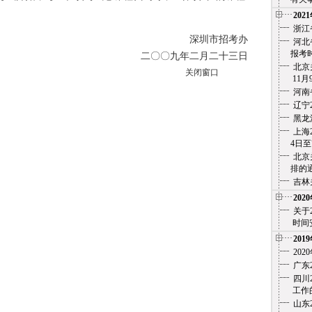
202
浙江
深圳市招考办
河北
报考时
二〇〇九年二月二十三日
北京
关闭窗口
11月
河南
辽宁
黑龙
上海
4日至7
北京
排的通
吉林
202
关于
时间安
201
20
广东
四川
工作的
山东