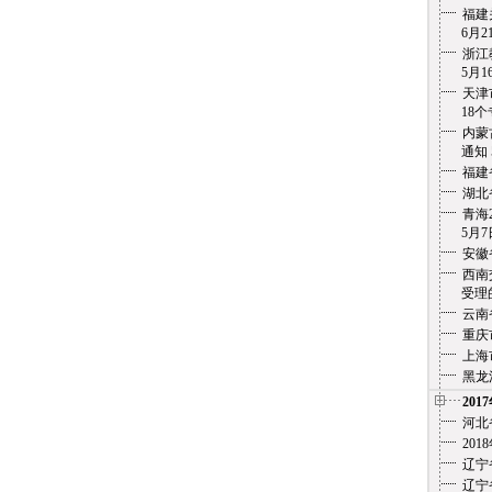
福建
6月21
浙江
5月1
天津
18个专
内蒙
通知
福建
湖北
青海
5月7
安徽
西南
受理的
云南
重庆
上海
黑龙
201
河北
20
辽宁
辽宁