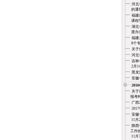
河北
的通
福建
课程学
湖北
渡办法
福建
8个专
关于
河北
吉林
2月14
黑龙
安徽
201
关于
报考时
广西
20
安徽省
11月2
陕西
工作的
11月7