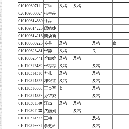
010109307111
宇琳
及格
及格
020109300024
张宇晶
010109314680
徐晶
010109314226
缪毓婕
010109314216
姜焕新
010109309223
苏芸
及格
及格
良
010109326481
张静
及格
良
010109326441
倪白婷
及格
及格
010110312489
张存存
及格
及格
010110314318
方燕
及格
及格
010110314322
邓银红
及格
及格
010110316666
王良军
良
及格
010110314337
孙继旋
及格
010110301140
汪杰
及格
及格
010110301138
沈丽娟
及格
010110314327
王艳
及格
010110316671
李芝玲
及格