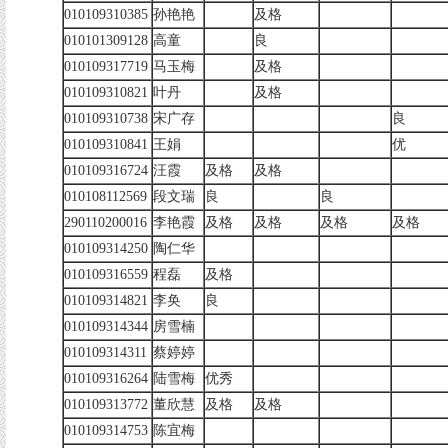
010109310385
孙艳艳
及格
010101309128
高童
良
010109317719
马玉梅
及格
010109310821
叶丹
及格
010109310738
宋广存
良
010109310841
王娟
优
010109316724
汪霞
及格
及格
010108112569
段文瑞
良
良
290110200016
李艳霞
及格
及格
及格
及格
010109314250
陶仁华
010109316559
程磊
及格
010109314821
李奂
良
010109314344
房雪楠
010109314311
蔡婷婷
010109316264
陆雪梅
优秀
010109313772
董欣慧
及格
及格
010109314753
陈宜梅