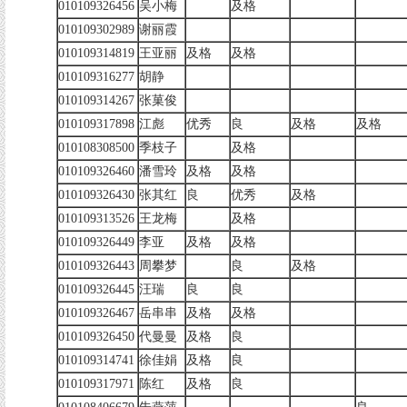
010109326456
吴小梅
及格
010109302989
谢丽霞
010109314819
王亚丽
及格
及格
010109316277
胡静
010109314267
张菓俊
010109317898
江彪
优秀
良
及格
及格
010108308500
季枝子
及格
010109326460
潘雪玲
及格
及格
010109326430
张其红
良
优秀
及格
010109313526
王龙梅
及格
010109326449
李亚
及格
及格
010109326443
周攀梦
良
及格
010109326445
汪瑞
良
良
010109326467
岳串串
及格
及格
010109326450
代曼曼
及格
良
010109314741
徐佳娟
及格
良
010109317971
陈红
及格
良