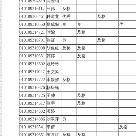
010109304619
高金锴
010109316117
汪伟
及格
010109308461
种道龙
优秀
及格
010109310550
葛成貌
良
良
优
010109314721
时婉
及格
010109310701
张征
良
及格
010109310908
胡俊红
及格
及格
010109310331
韩婷
及格
010109313502
姚玲玲
010109311027
王文凤
010109317722
李媛媛
及格
010109310876
杨庆楠
010109314725
王帅
及格
010109314317
张宇
及格
010109314832
项婷
010109314886
刘翠萍
良
010109316541
李倩
及格
010109310351
宋育红
及格
及格