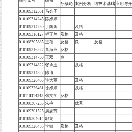
准考证号
姓名
务概论
案例分析
络技术基础
应用与开
010109312581
马会子
010109314245
陈婷婷
010109314750
丁园园
及格
010109316127
程正兰
及格
及格
010108305885
王蓓
及格
良
及格
010109316577
童海燕
及格
010109314738
王双
良
010109314822
张承玉
及格
010109314827
陈迪
010109326465
许大丽
及格
010109326461
徐婷婷
及格
010110314343
张文学
及格
010108307233
朱艳
优秀
010109301525
虞志芳
010109304614
郭龙
010109326455
李敏
及格
及格