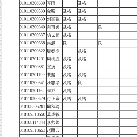
010110300630
齐雨
及格
010110300539
金照
及格
及格
010110300639
刘富强
及格
及格
010110300640
谢甫勇
及格
良
010110300637
杨世超
及格
010110300638
吴超
良
良
010110300822
唐春徐
及格
010110301201
周桃胜
及格
及格
010110300881
宣扬
及格
010110301199
裴超
及格
及格
010110300641
汪志绪
及格
良
010110301162
崔乔
及格
010110300629
付正宗
及格
及格
010108305201
周秋玲
010109310550
葛成貌
010108114844
李帅帅
010109313653
赵丽云