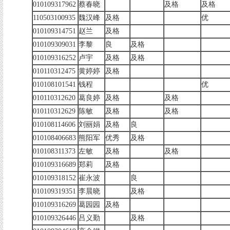
010109317962
蔡春晓
及格
及格
110503100935
魏汉峰
及格
优
010109314751
赵兰
及格
010109309031
李黎
良
及格
010109316252
卢宇
及格
及格
010110312475
黄婷婷
及格
010108101541
钱程
优
010110312620
葛良婷
及格
及格
010110312629
陈敏
及格
及格
010108114606
刘丽娟
及格
良
010108406683
熊阳军
优秀
及格
010108311373
左敏
及格
及格
010109316689
郑莉
及格
010109318152
崔永波
良
010109319351
李晨晓
及格
010109316269
葛园园
及格
010109326446
吕义勤
及格