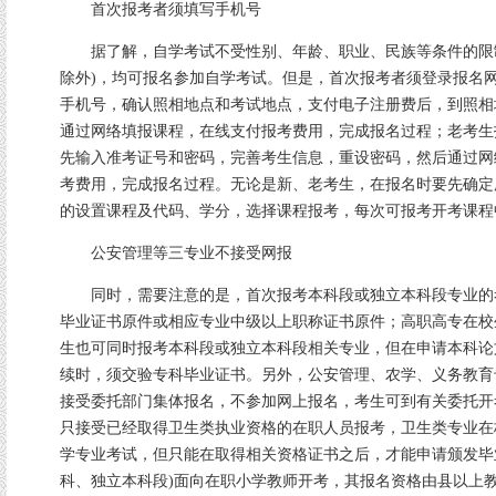
首次报考者须填写手机号
据了解，自学考试不受性别、年龄、职业、民族等条件的限制
除外)，均可报名参加自学考试。但是，首次报考者须登录报名
手机号，确认照相地点和考试地点，支付电子注册费后，到照相
通过网络填报课程，在线支付报考费用，完成报名过程；老考生
先输入准考证号和密码，完善考生信息，重设密码，然后通过网
考费用，完成报名过程。无论是新、老考生，在报名时要先确定
的设置课程及代码、学分，选择课程报考，每次可报考开考课程
公安管理等三专业不接受网报
同时，需要注意的是，首次报考本科段或独立本科段专业的
毕业证书原件或相应专业中级以上职称证书原件；高职高专在校
生也可同时报考本科段或独立本科段相关专业，但在申请本科论
续时，须交验专科毕业证书。另外，公安管理、农学、义务教育
接受委托部门集体报名，不参加网上报名，考生可到有关委托开
只接受已经取得卫生类执业资格的在职人员报考，卫生类专业在
学专业考试，但只能在取得相关资格证书之后，才能申请颁发毕
科、独立本科段)面向在职小学教师开考，其报名资格由县以上