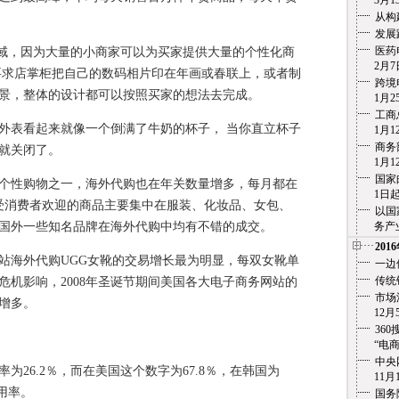
3月13
从构
发展
医药
域，因为大量的小商家可以为买家提供大量的个性化商
2月7
要求店掌柜把自己的数码相片印在年画或春联上，或者制
跨境
景，整体的设计都可以按照买家的想法去完成。
1月25
工商
表看起来就像一个倒满了牛奶的杯子， 当你直立杯子
1月12
商务
就关闭了。
1月12
国家
性购物之一，海外代购也在年关数量增多，每月都在
1日起实
最受消费者欢迎的商品主要集中在服装、化妆品、女包、
以国
国外一些知名品牌在海外代购中均有不错的成交。
务产业化
201
站海外代购UGG女靴的交易增长最为明显，每双女靴单
一边
传统
融危机影响，2008年圣诞节期间美国各大电子商务网站的
市场
增多。
12月5
36
“电商之痛
中央
6.2％，而在美国这个数字为67.8％，在韩国为
11月1
用率。
国务