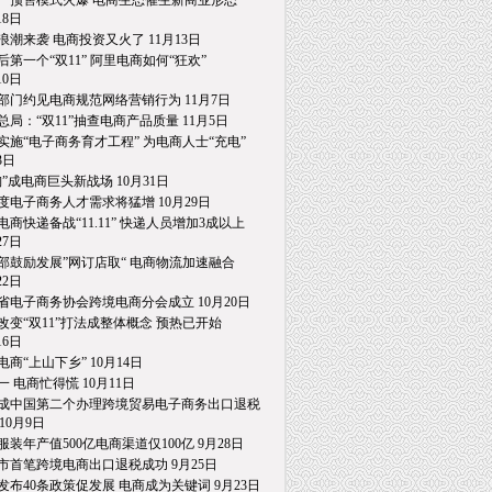
一预售模式火爆 电商生态催生新商业形态
8日
浪潮来袭 电商投资又火了 11月13日
后第一个“双11” 阿里电商如何“狂欢”
0日
部门约见电商规范网络营销行为 11月7日
总局：“双11”抽查电商产品质量 11月5日
实施“电子商务育才工程” 为电商人士“充电”
日
淘”成电商巨头新战场 10月31日
度电子商务人才需求将猛增 10月29日
电商快递备战“11.11” 快递人员增加3成以上
7日
部鼓励发展”网订店取“ 电商物流加速融合
2日
省电子商务协会跨境电商分会成立 10月20日
改变“双11”打法成整体概念 预热已开始
6日
电商“上山下乡” 10月14日
一 电商忙得慌 10月11日
成中国第二个办理跨境贸易电子商务出口退税
0月9日
服装年产值500亿电商渠道仅100亿 9月28日
市首笔跨境电商出口退税成功 9月25日
发布40条政策促发展 电商成为关键词 9月23日