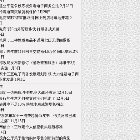
日
建公平竞争秩序视角看电子商务立法 2月28日
跨境电商突破贸易保护 2月28日
电商B证C证审批取消 网上药店将遍地开花？
日
电商“跨”出外贸新步伐 好服务成关键
日
总局：三种性质商品不适用七日无理由退货
日
部：去年前11月网售交易额4.6万亿 同比增26.2%
日
邮政局发布新修订《邮政普遍服务》标准于3月
施 1月3日
家十三五电子商务发展规划引领 大力促进电子商
发展 1月3日
6年
倒闭一边融钱 生鲜电商大战还没完 12月16日
银行的生意为何被支付宝们抢走了 12月5日
渗透率不足10％ 跨境电商或迎增长拐点
日
0搜索发布双十一消费趋势白皮书 假货泛滥已成
” 11月15日
网信办：正制定个人信息收集规范标准
4日
院办公厅关于推动实体零售创新转型的意见