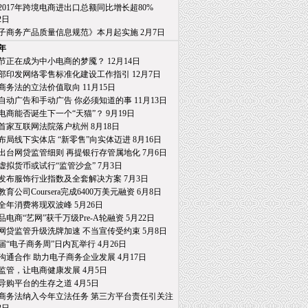
2017年跨境电商进出口总额同比增长超80%
日
子商务产品质量信息规范》本月起实施 2月7日
7年
节正在成为中小电商的梦魇？ 12月14日
部印发网络零售标准化建设工作指引 12月7日
商务法的立法价值取向 11月15日
自动广告和手动广告 你必须知道的事 11月13日
电商能否诞生下一个“天猫”？ 9月19日
首家互联网法院落户杭州 8月18日
布局线下实体店 “新零售”向实体迈进 8月16日
出台网贷监管细则 再提银行存管属地化 7月6日
虚拟货币或试行“监管沙盒” 7月3日
发布服饰行业指数及全套解决方案 7月3日
育公司Coursera完成6400万美元融资 6月8日
全年消费将现双波峰 5月26日
品电商“艺网”获千万级Pre-A轮融资 5月22日
网贷监管升级洗牌加速 不当宣传受约束 5月8日
届“电子商务周”日内瓦举行 4月26日
沟通合作 助力电子商务企业发展 4月17日
监管，让电商健康发展 4月5日
导购平台的生存之道 4月5日
商务法纳入今年立法任务 第三方平台责任引关注