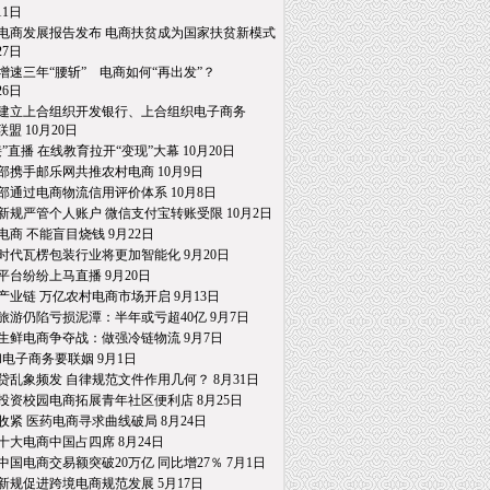
1日
电商发展报告发布 电商扶贫成为国家扶贫新模式
7日
增速三年“腰斩” 电商如何“再出发”？
6日
建立上合组织开发银行、上合组织电子商务
 10月20日
接”直播 在线教育拉开“变现”大幕 10月20日
部携手邮乐网共推农村电商 10月9日
部通过电商物流信用评价体系 10月8日
新规严管个人账户 微信支付宝转账受限 10月2日
电商 不能盲目烧钱 9月22日
时代瓦楞包装行业将更加智能化 9月20日
平台纷纷上马直播 9月20日
产业链 万亿农村电商市场开启 9月13日
旅游仍陷亏损泥潭：半年或亏超40亿 9月7日
生鲜电商争夺战：做强冷链物流 9月7日
和电子商务要联姻 9月1日
贷乱象频发 自律规范文件作用几何？ 8月31日
投资校园电商拓展青年社区便利店 8月25日
收紧 医药电商寻求曲线破局 8月24日
十大电商中国占四席 8月24日
中国电商交易额突破20万亿 同比增27％ 7月1日
新规促进跨境电商规范发展 5月17日