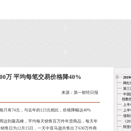
00万 平均每笔交易价格降40%
201
网红
第三
来源：第一财经日报
中国
指数报告（
上半
有74元，与去年的123元相比，价格降幅达40%
上半
借助
达到最高峰，平均每天销售百万件年货商品，每天年
《2
阿里
佳销售日为12月15日，一天中亚马逊共售出了630万件商