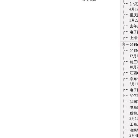
知识
4月19
重庆
3月22
去年
电子
上海
201
20
12月1
前三
10月2
江西
京东
5月11
电子
30
我国
电商
质检
2月10
工商
渝跨
2月4