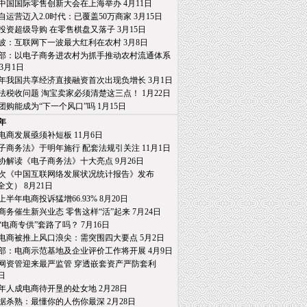
19中国国际零售创新大会在上海举办 4月11日
自运营迈入2.0时代：已覆盖50万商家 3月15日
投资超级导购 在零售棋盘又落子 3月15日
波：互联网下一波最大红利在农村 3月8日
部：以电子商务进农村为抓手推动农村流通体系
月1日
18年我国共享经济直接融资首次出现负增长 3月1日
法税收问题 淘宝卖家必须清楚这三点！ 1月22日
团购能成为“下一个风口”吗 1月15日
8年
电商发展亟须补短板 11月6日
子商务法》于明年施行 配套法规引关注 11月1日
协解读《电子商务法》十大亮点 9月26日
2次《中国互联网络发展状况统计报告》发布
） 8月21日
8上半年电商投诉猛增66.93% 8月20日
商务催生新兴业态 零售这样“活”起来 7月24日
“电商专供”套路了吗？ 7月16日
电商被推上风口浪尖：需突围四大要点 5月2日
部：电商示范基地及企业评价工作将开展 4月9日
网资管迎来最严监管 穿透嵌套资产严防套利
日
年人成电商待开垦的处女地 2月28日
据杀熟：最懂你的人伤你最深 2月28日