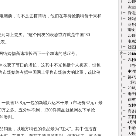
20
淘宝
腾讯
脑前，而不是去挤商场，他们在等待抢购特价干果和
姚劲
商务
建设 3
网上去买。”这个网友的表态或许就是中国“80
20
电商
代表。
社区
网络购物高速增长画下一个加速的感叹号。
201
农村
体收获了节日的增长，这其中不光包括个人卖家，也包
《电
中消
零售市场始终占据中国网上零售市场较大的比重，该比例
第4
（附全文
201
电子
你被
款售15.8元一包的新疆八达木干果（市场价32元）最
农村
0万之多。五分钟不到，1200件商品就被网友下单抢
商务
互联
的类别。
4月9
中老
销量，以地方特色的食品最为“红火”。其中包括杏
大数