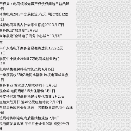
产权局：电商领域知识产权侵权问题日益凸显
日
跨境电商2015年交易额近8亿元 同比增长12倍
日
成都电商零售占社会零售额超20% 3月17日
商务跑出“加速度” 3月9日
今年欲建“全球电子商务中心城市” 3月3日
5年
15年广东省电子商务交易额将达到3.2万亿元
1日
季度中小微企增加8.7万电商成创业热门
2日
电商销售额保持高增长态势 6月15日
一季度营收878亿元同比翻番 跨境电商成重点
日
商务专业 首次进入需求榜前十 3月5日
亿现金券 电商启动315大促活动 3月1日
将支持涉农电商推动建设现代农业 2月25日
红包大战开打 逾40亿元红包待发 2月12日
总局局长应约会见马云：强调质量是电商生命线
日
总局称将制定电商质量抽检规范 2月6日
境电商发展迅速 半年注册企业50家 成交6千万
日