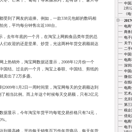
大枣、芒果干、葡萄干等果脯系列，还有饼干、薯片等
中国
2月12
《电
受到了网友的追捧。例如，一款338元包邮的数码相
201
被拍光，平均每分钟售出近100台。
电商
商务
示，去年年底的一个月，在淘宝上网购食品类年货的总
电子
关于
受人们欢迎的还是坚果、炒货，光这两种年货交易额就达
二手
中国
电商
热销外，淘宝网数据还显示，2008年12月份一个
深圳
中国结。过去的一个月，淘宝上春联、中国结、剪纸的
中国
就卖出了2万多盏。
微信
在线教
到2009年1月2日一周时间里，淘宝网每天的交易额达到
电商
艺术
到了相当比例。而上年这个时候每天交易额，只有2亿元
北京
第三
税企
据显示，今年淘宝年货平均每笔交易价格只有74元，
优化
0%。
电商
电子
到最高峰，平均每天销售百万件年货商品，每天年货