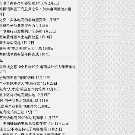
市电子商务今年要实现3个80% 2月2日
部插话淘宝工商总局之争：加大电商整治力度
日
之变：实体电商的非典型竞争 1月26日
形成电子商务发展合力 1月23日
15年电商行业发展的14个趋势 1月20日
万年薪难招本土电商总监 1月16日
商务异军突起 1月12日
商务法“重点关照”三大问题 1月9日
商务法草案有望年内完成 1月7日
4年
国际成交额10个月增10倍 电商成外资入华新渠道
0日
纷纷跨界抢“电商”饭碗 12月26日
产业将跑步进入"电商模式" 12月23日
电商“人才荒”校企合作共培养 12月18日
区中区将成电商聚集地 12月15日
3个电子商务示范基地 12月11日
亿煤炭产业将迎电商时代 12月8日
电商模式有三法 12月3日
0万元级电商 2020年达到30家 11月27日
：中国赚钱的电商 90%都在淘宝上 11月25日
强:坚定不移支持电子商务发展 11月21日