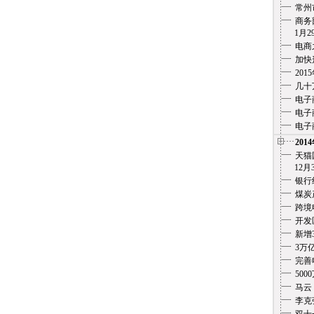
常州
商务
1月29
电商
加快
20
几十
电子
电子
电子
201
天猫
12月3
银行
煤炭
跨境
开发
新增
3万
完善
500
马云
李克