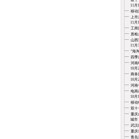
双十
11月1
移动
上市
11月1
工商
质检
山西
11月3
“海
四季
河南
10月2
商务
10月2
河南
电商
10月1
移动
双十
重庆
城市 1
武汉
重庆
青岛