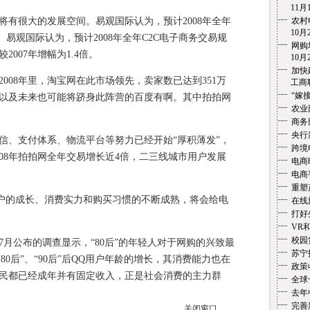
11月1
很大的发展空间。易观国际认为，预计2008年全年
农村
10月2
。易观国际认为，预计2008年全年C2C电子商务交易规
网购
2007年增幅为1.4倍。
10月2
加快
008年里，淘宝网在此市场领先，卖家数已达到351万
工商联盟
“嫁
以及未来也可能将跻身此阵营的百度有啊。其中拍拍网
农业
商务
央行
、支付体系、物流平台等努力已经开始“厚积薄发”，
跨境
08年拍拍网全年交易增长近4倍，二三线城市用户发展
电商
电商
重塑
用户的成长、消费实力和购买习惯的不断成熟，将会给电
在线
打好
VR
校园
月公布的调查显示，“80后”的年轻人对于网购的兴致最
苏宁
“80后”、“90后”后QQ用户年龄的增长，其消费能力也在
政策
民都已经成年并有固定收入，正是社会消费的主力群
全球
去年
完善
关闭窗口