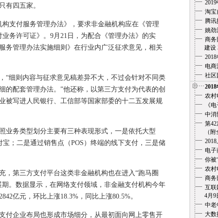
20
只有四五家。
淘宝
腾讯
构支付服务管理办法》，要求非金融机构应在《管理
姚劲
付业务许可证》。9月21日，为配合《管理办法》的实
商务
服务管理办法实施细则》在行业内广泛征求意见，相关
建设 3
20
电商
社区
“细则内容与征求意见稿差异不大，不过会针对不同类
201
细的配套管理办法。”他还称，以第三方支付为代表的创
农村
业被写进人民银行、工信部等国家部委的十二五发展规
《电
中消
第4
业务类型划分主要有三种表现形式，一是依托大型
（附全文
201
支付宝；二是通过销售点（POS）终端的线下支付，三是储
电子
你被
农村
，第三方支付平台这类非金融机构也在进入“跑马圈
商务
0.22%)发展期。数据显示，在网络支付领域，非金融支付机构今年
互联
4月9
2亿元，环比上涨18.3%，同比上涨80.5%。
中老
大数
付企业布局也形成市场细分，从最初面向网上零售开