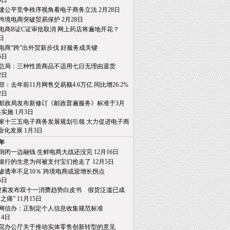
日
建公平竞争秩序视角看电子商务立法 2月28日
跨境电商突破贸易保护 2月28日
电商B证C证审批取消 网上药店将遍地开花？
日
电商“跨”出外贸新步伐 好服务成关键
日
总局：三种性质商品不适用七日无理由退货
日
部：去年前11月网售交易额4.6万亿 同比增26.2%
日
邮政局发布新修订《邮政普遍服务》标准于3月
施 1月3日
家十三五电子商务发展规划引领 大力促进电子商
发展 1月3日
6年
倒闭一边融钱 生鲜电商大战还没完 12月16日
银行的生意为何被支付宝们抢走了 12月5日
渗透率不足10％ 跨境电商或迎增长拐点
日
0搜索发布双十一消费趋势白皮书 假货泛滥已成
” 11月15日
网信办：正制定个人信息收集规范标准
4日
院办公厅关于推动实体零售创新转型的意见