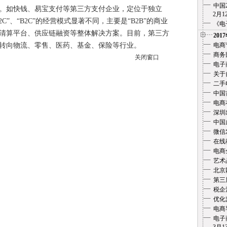
中国
。如快钱、易宝支付等第三方支付企业，定位于独立
2月12
C”、“B2C”的经营模式显著不同，主要是“B2B”的商业
《电
清算平台、供应链融资等整体解决方案。目前，第三方
201
转向物流、零售、医药、基金、保险等行业。
电商
商务
关闭窗口
电子
关于
二手
中国
电商
深圳
中国
微信
在线教
电商
艺术
北京
第三
税企
优化
电商
电子