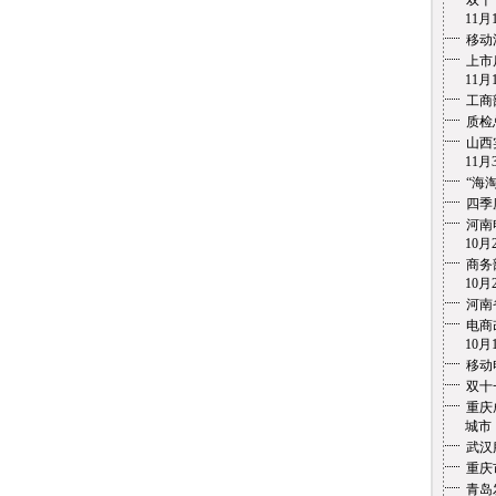
双十
11月1
移动
上市
11月1
工商
质检
山西
11月3
“海
四季
河南
10月2
商务
10月2
河南
电商
10月1
移动
双十
重庆
城市 1
武汉
重庆
青岛