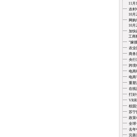
11月1
农村
10月2
网购
10月2
加快
工商联盟
“嫁
农业
商务
央行
跨境
电商
电商
重塑
在线
打好
VR
校园
苏宁
政策
全球
去年
完善