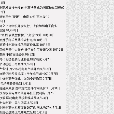
1日
电商发展报告发布 电商扶贫成为国家扶贫新模式
7日
增速三年“腰斩” 电商如何“再出发”？
6日
建立上合组织开发银行、上合组织电子商务
 10月20日
接”直播 在线教育拉开“变现”大幕 10月20日
部携手邮乐网共推农村电商 10月9日
部通过电商物流信用评价体系 10月8日
新规严管个人账户 微信支付宝转账受限 10月2日
电商 不能盲目烧钱 9月22日
时代瓦楞包装行业将更加智能化 9月20日
平台纷纷上马直播 9月20日
产业链 万亿农村电商市场开启 9月13日
旅游仍陷亏损泥潭：半年或亏超40亿 9月7日
生鲜电商争夺战：做强冷链物流 9月7日
和电子商务要联姻 9月1日
贷乱象频发 自律规范文件作用几何？ 8月31日
投资校园电商拓展青年社区便利店 8月25日
收紧 医药电商寻求曲线破局 8月24日
十大电商中国占四席 8月24日
中国电商交易额突破20万亿 同比增27％ 7月1日
新规促进跨境电商规范发展 5月17日