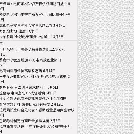
产权局：电商领域知识产权侵权问题日益凸显
日
跨境电商2015年交易额近8亿元 同比增长12倍
日
成都电商零售占社会零售额超20% 3月17日
商务跑出“加速度” 3月9日
今年欲建“全球电子商务中心城市” 3月3日
5年
15年广东省电子商务交易额将达到3.2万亿元
1日
季度中小微企增加8.7万电商成创业热门
2日
电商销售额保持高增长态势 6月15日
一季度营收878亿元同比翻番 跨境电商成重点
日
商务专业 首次进入需求榜前十 3月5日
亿现金券 电商启动315大促活动 3月1日
将支持涉农电商推动建设现代农业 2月25日
红包大战开打 逾40亿元红包待发 2月12日
总局局长应约会见马云：强调质量是电商生命线
日
总局称将制定电商质量抽检规范 2月6日
境电商发展迅速 半年注册企业50家 成交6千万
日