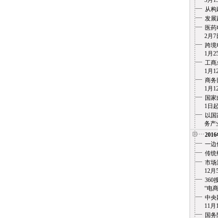
3月13
从构
发展
医药
2月7
跨境
1月25
工商
1月12
商务
1月12
国家
1日起实
以国
务产业化
201
一边
传统
市场
12月5
36
“电商之痛
中央
11月1
国务