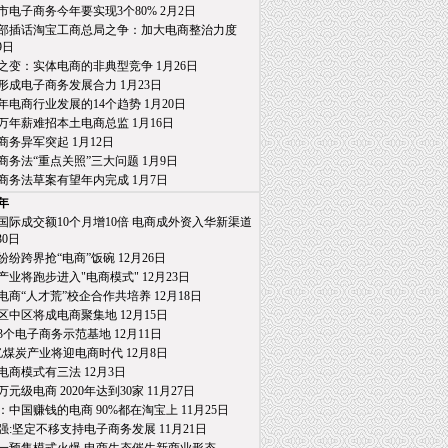
市电子商务今年要实现3个80% 2月2日
部插话淘宝工商总局之争：加大电商整治力度
日
之变：实体电商的非典型竞争 1月26日
形成电子商务发展合力 1月23日
15年电商行业发展的14个趋势 1月20日
万年薪难招本土电商总监 1月16日
商务异军突起 1月12日
商务法“重点关照”三大问题 1月9日
商务法草案有望年内完成 1月7日
4年
国际成交额10个月增10倍 电商成外资入华新渠道
0日
纷纷跨界抢“电商”饭碗 12月26日
产业将跑步进入"电商模式" 12月23日
电商“人才荒”校企合作共培养 12月18日
区中区将成电商聚集地 12月15日
3个电子商务示范基地 12月11日
亿煤炭产业将迎电商时代 12月8日
电商模式有三法 12月3日
0万元级电商 2020年达到30家 11月27日
：中国赚钱的电商 90%都在淘宝上 11月25日
强:坚定不移支持电子商务发展 11月21日