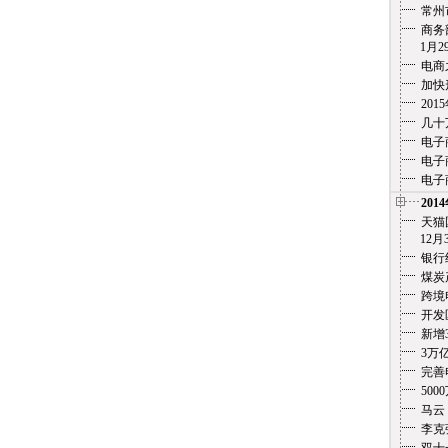
常州
商务
1月29
电商
加快
20
几十
电子
电子
电子
201
天猫
12月3
银行
煤炭
跨境
开发
新增
3万
完善
500
马云
李克