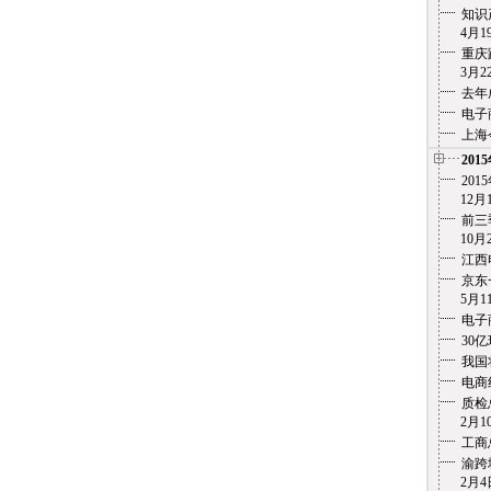
知识
4月19
重庆
3月22
去年
电子
上海
201
20
12月1
前三
10月2
江西
京东
5月11
电子
30
我国
电商
质检
2月10
工商
渝跨
2月4