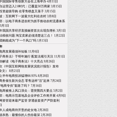
19中国国际零售创新大会在上海举办 4月11日
自运营迈入2.0时代：已覆盖50万商家 3月15日
投资超级导购 在零售棋盘又落子 3月15日
波：互联网下一波最大红利在农村 3月8日
部：以电子商务进农村为抓手推动农村流通体系
月1日
18年我国共享经济直接融资首次出现负增长 3月1日
法税收问题 淘宝卖家必须清楚这三点！ 1月22日
团购能成为“下一个风口”吗 1月15日
8年
电商发展亟须补短板 11月6日
子商务法》于明年施行 配套法规引关注 11月1日
协解读《电子商务法》十大亮点 9月26日
2次《中国互联网络发展状况统计报告》发布
） 8月21日
8上半年电商投诉猛增66.93% 8月20日
商务催生新兴业态 零售这样“活”起来 7月24日
“电商专供”套路了吗？ 7月16日
电商被推上风口浪尖：需突围四大要点 5月2日
部：电商示范基地及企业评价工作将开展 4月9日
网资管迎来最严监管 穿透嵌套资产严防套利
日
年人成电商待开垦的处女地 2月28日
据杀熟：最懂你的人伤你最深 2月28日