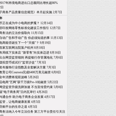
2017年跨境电商进出口总额同比增长超80%
日
子商务产品质量信息规范》本月起实施 2月7日
7年
节正在成为中小电商的梦魇？ 12月14日
部印发网络零售标准化建设工作指引 12月7日
商务法的立法价值取向 11月15日
自动广告和手动广告 你必须知道的事 11月13日
电商能否诞生下一个“天猫”？ 9月19日
首家互联网法院落户杭州 8月18日
布局线下实体店 “新零售”向实体迈进 8月16日
出台网贷监管细则 再提银行存管属地化 7月6日
虚拟货币或试行“监管沙盒” 7月3日
发布服饰行业指数及全套解决方案 7月3日
育公司Coursera完成6400万美元融资 6月8日
全年消费将现双波峰 5月26日
品电商“艺网”获千万级Pre-A轮融资 5月22日
网贷监管升级洗牌加速 不当宣传受约束 5月8日
届“电子商务周”日内瓦举行 4月26日
沟通合作 助力电子商务企业发展 4月17日
监管，让电商健康发展 4月5日
导购平台的生存之道 4月5日
商务法纳入今年立法任务 第三方平台责任引关注