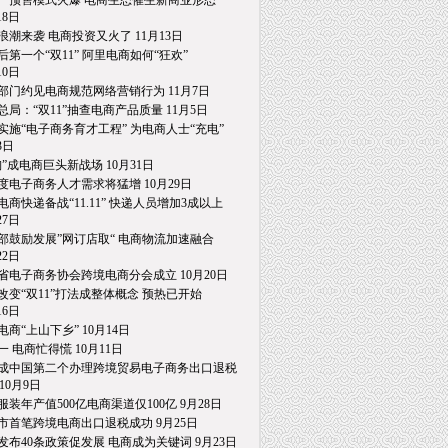
一预售模式火爆 电商生态催生新商业形态
8日
浪潮来袭 电商投资又火了 11月13日
后第一个“双11” 阿里电商如何“狂欢”
0日
部门约见电商规范网络营销行为 11月7日
总局：“双11”抽查电商产品质量 11月5日
实施“电子商务育才工程” 为电商人士“充电”
日
淘”成电商巨头新战场 10月31日
度电子商务人才需求将猛增 10月29日
电商快递备战“11.11” 快递人员增加3成以上
7日
部鼓励发展”网订店取“ 电商物流加速融合
2日
省电子商务协会跨境电商分会成立 10月20日
改变“双11”打法成整体概念 预热已开始
6日
电商“上山下乡” 10月14日
一 电商忙得慌 10月11日
成中国第二个办理跨境贸易电子商务出口退税
0月9日
服装年产值500亿电商渠道仅100亿 9月28日
市首笔跨境电商出口退税成功 9月25日
发布40条政策促发展 电商成为关键词 9月23日