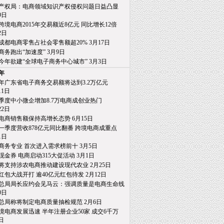
产权局：电商领域知识产权侵权问题日益凸显
日
跨境电商2015年交易额近8亿元 同比增长12倍
日
成都电商零售占社会零售额超20% 3月17日
商务跑出“加速度” 3月9日
今年欲建“全球电子商务中心城市” 3月3日
5年
15年广东省电子商务交易额将达到3.2万亿元
1日
季度中小微企增加8.7万电商成创业热门
2日
电商销售额保持高增长态势 6月15日
一季度营收878亿元同比翻番 跨境电商成重点
日
商务专业 首次进入需求榜前十 3月5日
亿现金券 电商启动315大促活动 3月1日
将支持涉农电商推动建设现代农业 2月25日
红包大战开打 逾40亿元红包待发 2月12日
总局局长应约会见马云：强调质量是电商生命线
日
总局称将制定电商质量抽检规范 2月6日
境电商发展迅速 半年注册企业50家 成交6千万
日