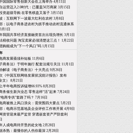
19中国国际零售创新大会在上海举办 4月11日
自运营迈入2.0时代：已覆盖50万商家 3月15日
投资超级导购 在零售棋盘又落子 3月15日
波：互联网下一波最大红利在农村 3月8日
部：以电子商务进农村为抓手推动农村流通体系
月1日
18年我国共享经济直接融资首次出现负增长 3月1日
法税收问题 淘宝卖家必须清楚这三点！ 1月22日
团购能成为“下一个风口”吗 1月15日
8年
电商发展亟须补短板 11月6日
子商务法》于明年施行 配套法规引关注 11月1日
协解读《电子商务法》十大亮点 9月26日
2次《中国互联网络发展状况统计报告》发布
） 8月21日
8上半年电商投诉猛增66.93% 8月20日
商务催生新兴业态 零售这样“活”起来 7月24日
“电商专供”套路了吗？ 7月16日
电商被推上风口浪尖：需突围四大要点 5月2日
部：电商示范基地及企业评价工作将开展 4月9日
网资管迎来最严监管 穿透嵌套资产严防套利
日
年人成电商待开垦的处女地 2月28日
据杀熟：最懂你的人伤你最深 2月28日