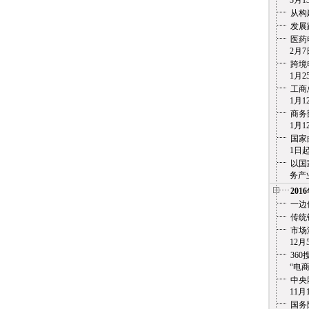
3月13
从构
发展
医药
2月7
跨境
1月25
工商
1月12
商务
1月12
国家
1日起实
以国
务产业化
201
一边
传统
市场
12月5
36
“电商之痛
中央
11月1
国务