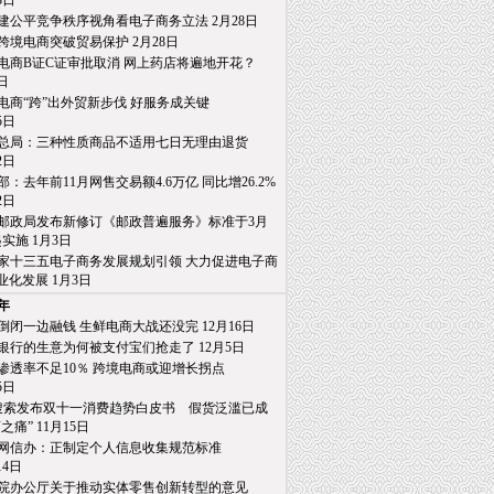
日
建公平竞争秩序视角看电子商务立法 2月28日
跨境电商突破贸易保护 2月28日
电商B证C证审批取消 网上药店将遍地开花？
日
电商“跨”出外贸新步伐 好服务成关键
日
总局：三种性质商品不适用七日无理由退货
日
部：去年前11月网售交易额4.6万亿 同比增26.2%
日
邮政局发布新修订《邮政普遍服务》标准于3月
施 1月3日
家十三五电子商务发展规划引领 大力促进电子商
发展 1月3日
6年
倒闭一边融钱 生鲜电商大战还没完 12月16日
银行的生意为何被支付宝们抢走了 12月5日
渗透率不足10％ 跨境电商或迎增长拐点
日
0搜索发布双十一消费趋势白皮书 假货泛滥已成
” 11月15日
网信办：正制定个人信息收集规范标准
4日
院办公厅关于推动实体零售创新转型的意见