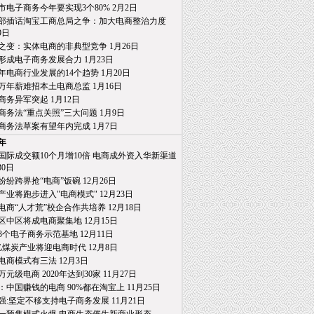
市电子商务今年要实现3个80% 2月2日
部插话淘宝工商总局之争：加大电商整治力度
日
之变：实体电商的非典型竞争 1月26日
形成电子商务发展合力 1月23日
15年电商行业发展的14个趋势 1月20日
万年薪难招本土电商总监 1月16日
商务异军突起 1月12日
商务法“重点关照”三大问题 1月9日
商务法草案有望年内完成 1月7日
4年
国际成交额10个月增10倍 电商成外资入华新渠道
0日
纷纷跨界抢“电商”饭碗 12月26日
产业将跑步进入"电商模式" 12月23日
电商“人才荒”校企合作共培养 12月18日
区中区将成电商聚集地 12月15日
3个电子商务示范基地 12月11日
亿煤炭产业将迎电商时代 12月8日
电商模式有三法 12月3日
0万元级电商 2020年达到30家 11月27日
：中国赚钱的电商 90%都在淘宝上 11月25日
强:坚定不移支持电子商务发展 11月21日