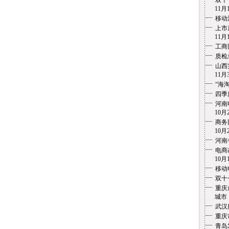
双十
11月1
移动
上市
11月1
工商
质检
山西
11月3
“海
四季
河南
10月2
商务
10月2
河南
电商
10月1
移动
双十
重庆
城市 1
武汉
重庆
青岛