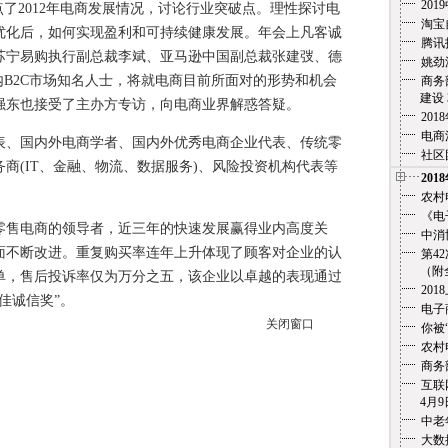
20
2012年电商发展情况，讨论行业突破点。理性探讨电
淘宝
优化后，如何实现盈利和可持续健康发展。年会上凡客诚
腾讯
、苏宁易购执行副总裁李斌、亚马逊中国副总裁张建弢、德
姚劲
多国内B2C市场知名人士，将就电商目前所面对的形势和机会
商务
建设 3
强东也接受了主办方专访，向电商业界解惑答疑。
20
电商
、国内外电商学者、国内外优秀电商企业代表、传统零
社区
商(IT、金融、物流、数据服务)、风险投资机构代表等
201
农村
《电
网零售电商的领导者，近三年的快速发展赢得业内高度关
中消
面不断改进。重复购买率连年上升体现了顾客对企业的认
第4
（附全文
0万单，售后投诉率仅为万分之五，该企业以卓越的表现通过
201
最佳诚信奖”。
电子
关闭窗口
你被
农村
商务
互联
4月9
中老
大数