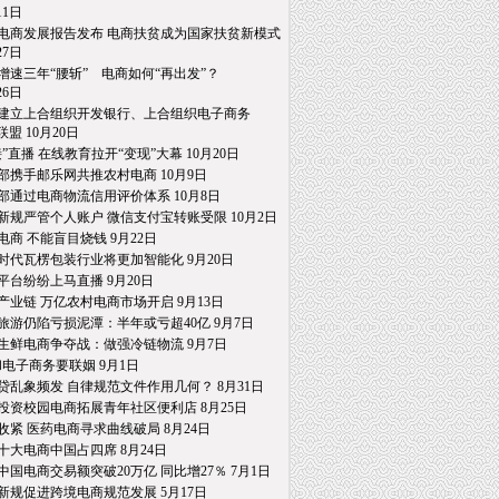
1日
电商发展报告发布 电商扶贫成为国家扶贫新模式
7日
增速三年“腰斩” 电商如何“再出发”？
6日
建立上合组织开发银行、上合组织电子商务
 10月20日
接”直播 在线教育拉开“变现”大幕 10月20日
部携手邮乐网共推农村电商 10月9日
部通过电商物流信用评价体系 10月8日
新规严管个人账户 微信支付宝转账受限 10月2日
电商 不能盲目烧钱 9月22日
时代瓦楞包装行业将更加智能化 9月20日
平台纷纷上马直播 9月20日
产业链 万亿农村电商市场开启 9月13日
旅游仍陷亏损泥潭：半年或亏超40亿 9月7日
生鲜电商争夺战：做强冷链物流 9月7日
和电子商务要联姻 9月1日
贷乱象频发 自律规范文件作用几何？ 8月31日
投资校园电商拓展青年社区便利店 8月25日
收紧 医药电商寻求曲线破局 8月24日
十大电商中国占四席 8月24日
中国电商交易额突破20万亿 同比增27％ 7月1日
新规促进跨境电商规范发展 5月17日