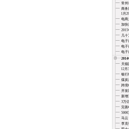
常州
商务
1月29
电商
加快
20
几十
电子
电子
电子
201
天猫
12月3
银行
煤炭
跨境
开发
新增
3万
完善
500
马云
李克