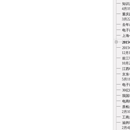
知识
4月19
重庆
3月22
去年
电子
上海
201
20
12月1
前三
10月2
江西
京东
5月11
电子
30
我国
电商
质检
2月10
工商
渝跨
2月4