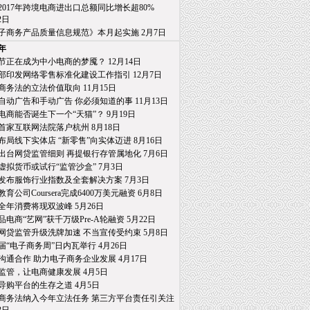
2017年跨境电商进出口总额同比增长超80%
日
子商务产品质量信息规范》本月起实施 2月7日
7年
节正在成为中小电商的梦魇？ 12月14日
部印发网络零售标准化建设工作指引 12月7日
商务法的立法价值取向 11月15日
自动广告和手动广告 你必须知道的事 11月13日
电商能否诞生下一个“天猫”？ 9月19日
首家互联网法院落户杭州 8月18日
布局线下实体店 “新零售”向实体迈进 8月16日
出台网贷监管细则 再提银行存管属地化 7月6日
虚拟货币或试行“监管沙盒” 7月3日
发布服饰行业指数及全套解决方案 7月3日
育公司Coursera完成6400万美元融资 6月8日
全年消费将现双波峰 5月26日
品电商“艺网”获千万级Pre-A轮融资 5月22日
网贷监管升级洗牌加速 不当宣传受约束 5月8日
届“电子商务周”日内瓦举行 4月26日
沟通合作 助力电子商务企业发展 4月17日
监管，让电商健康发展 4月5日
导购平台的生存之道 4月5日
商务法纳入今年立法任务 第三方平台责任引关注