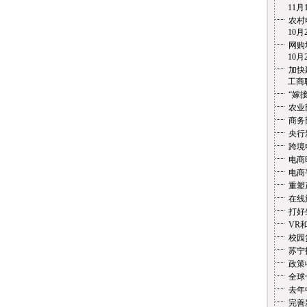
11月1
农村
10月2
网购
10月2
加快
工商联盟
“嫁
农业
商务
央行
跨境
电商
电商
重塑
在线
打好
VR
校园
苏宁
政策
全球
去年
完善