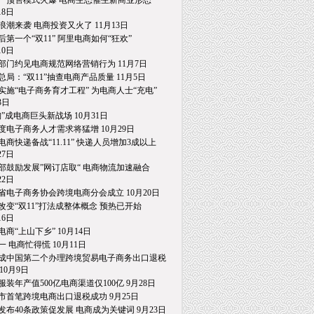
一预售模式火爆 电商生态催生新商业形态
8日
浪潮来袭 电商投资又火了 11月13日
后第一个“双11” 阿里电商如何“狂欢”
0日
部门约见电商规范网络营销行为 11月7日
总局：“双11”抽查电商产品质量 11月5日
实施“电子商务育才工程” 为电商人士“充电”
日
淘”成电商巨头新战场 10月31日
度电子商务人才需求将猛增 10月29日
电商快递备战“11.11” 快递人员增加3成以上
7日
部鼓励发展”网订店取“ 电商物流加速融合
2日
省电子商务协会跨境电商分会成立 10月20日
改变“双11”打法成整体概念 预热已开始
6日
电商“上山下乡” 10月14日
一 电商忙得慌 10月11日
成中国第二个办理跨境贸易电子商务出口退税
0月9日
服装年产值500亿电商渠道仅100亿 9月28日
市首笔跨境电商出口退税成功 9月25日
发布40条政策促发展 电商成为关键词 9月23日