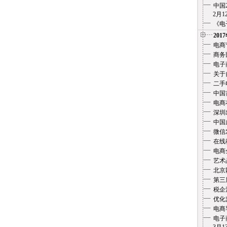
中国
2月12
《电
201
电商
商务
电子
关于
二手
中国
电商
深圳
中国
微信
在线教
电商
艺术
北京
第三
税企
优化
电商
电子