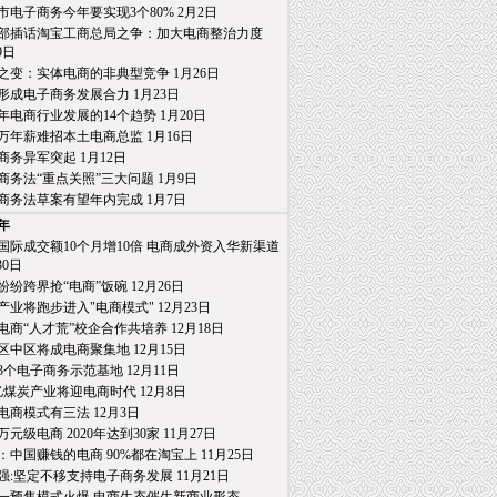
市电子商务今年要实现3个80% 2月2日
部插话淘宝工商总局之争：加大电商整治力度
日
之变：实体电商的非典型竞争 1月26日
形成电子商务发展合力 1月23日
15年电商行业发展的14个趋势 1月20日
万年薪难招本土电商总监 1月16日
商务异军突起 1月12日
商务法“重点关照”三大问题 1月9日
商务法草案有望年内完成 1月7日
4年
国际成交额10个月增10倍 电商成外资入华新渠道
0日
纷纷跨界抢“电商”饭碗 12月26日
产业将跑步进入"电商模式" 12月23日
电商“人才荒”校企合作共培养 12月18日
区中区将成电商聚集地 12月15日
3个电子商务示范基地 12月11日
亿煤炭产业将迎电商时代 12月8日
电商模式有三法 12月3日
0万元级电商 2020年达到30家 11月27日
：中国赚钱的电商 90%都在淘宝上 11月25日
强:坚定不移支持电子商务发展 11月21日