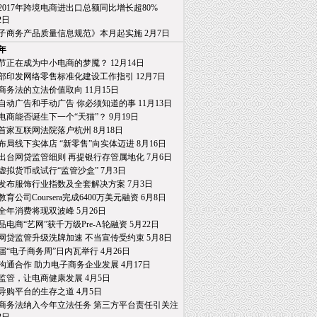
2017年跨境电商进出口总额同比增长超80%
日
子商务产品质量信息规范》本月起实施 2月7日
7年
节正在成为中小电商的梦魇？ 12月14日
部印发网络零售标准化建设工作指引 12月7日
商务法的立法价值取向 11月15日
自动广告和手动广告 你必须知道的事 11月13日
电商能否诞生下一个“天猫”？ 9月19日
首家互联网法院落户杭州 8月18日
布局线下实体店 “新零售”向实体迈进 8月16日
出台网贷监管细则 再提银行存管属地化 7月6日
虚拟货币或试行“监管沙盒” 7月3日
发布服饰行业指数及全套解决方案 7月3日
育公司Coursera完成6400万美元融资 6月8日
全年消费将现双波峰 5月26日
品电商“艺网”获千万级Pre-A轮融资 5月22日
网贷监管升级洗牌加速 不当宣传受约束 5月8日
届“电子商务周”日内瓦举行 4月26日
沟通合作 助力电子商务企业发展 4月17日
监管，让电商健康发展 4月5日
导购平台的生存之道 4月5日
商务法纳入今年立法任务 第三方平台责任引关注