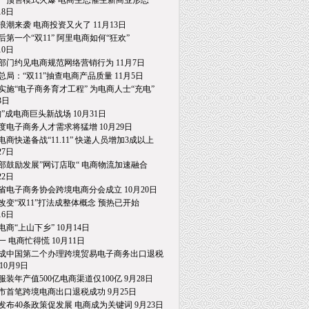
一预售模式火爆 电商生态催生新商业形态
8日
浪潮来袭 电商投资又火了 11月13日
后第一个“双11” 阿里电商如何“狂欢”
0日
部门约见电商规范网络营销行为 11月7日
总局：“双11”抽查电商产品质量 11月5日
实施“电子商务育才工程” 为电商人士“充电”
日
淘”成电商巨头新战场 10月31日
度电子商务人才需求将猛增 10月29日
电商快递备战“11.11” 快递人员增加3成以上
7日
部鼓励发展”网订店取“ 电商物流加速融合
2日
省电子商务协会跨境电商分会成立 10月20日
改变“双11”打法成整体概念 预热已开始
6日
电商“上山下乡” 10月14日
一 电商忙得慌 10月11日
成中国第二个办理跨境贸易电子商务出口退税
0月9日
服装年产值500亿电商渠道仅100亿 9月28日
市首笔跨境电商出口退税成功 9月25日
发布40条政策促发展 电商成为关键词 9月23日