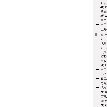
知识
4月19
重庆
3月22
去年
电子
上海
201
20
12月1
前三
10月2
江西
京东
5月11
电子
30
我国
电商
质检
2月10
工商
渝跨
2月4