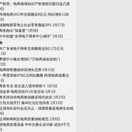
产权局：电商领域知识产权侵权问题日益凸显
日
跨境电商2015年交易额近8亿元 同比增长12倍
日
成都电商零售占社会零售额超20% 3月17日
商务跑出“加速度” 3月9日
今年欲建“全球电子商务中心城市” 3月3日
5年
15年广东省电子商务交易额将达到3.2万亿元
1日
季度中小微企增加8.7万电商成创业热门
2日
电商销售额保持高增长态势 6月15日
一季度营收878亿元同比翻番 跨境电商成重点
日
商务专业 首次进入需求榜前十 3月5日
亿现金券 电商启动315大促活动 3月1日
将支持涉农电商推动建设现代农业 2月25日
红包大战开打 逾40亿元红包待发 2月12日
总局局长应约会见马云：强调质量是电商生命线
日
总局称将制定电商质量抽检规范 2月6日
境电商发展迅速 半年注册企业50家 成交6千万
日