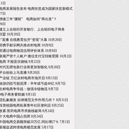
1日
电商发展报告发布 电商扶贫成为国家扶贫新模式
7日
增速三年“腰斩” 电商如何“再出发”？
6日
建立上合组织开发银行、上合组织电子商务
 10月20日
接”直播 在线教育拉开“变现”大幕 10月20日
部携手邮乐网共推农村电商 10月9日
部通过电商物流信用评价体系 10月8日
新规严管个人账户 微信支付宝转账受限 10月2日
电商 不能盲目烧钱 9月22日
时代瓦楞包装行业将更加智能化 9月20日
平台纷纷上马直播 9月20日
产业链 万亿农村电商市场开启 9月13日
旅游仍陷亏损泥潭：半年或亏超40亿 9月7日
生鲜电商争夺战：做强冷链物流 9月7日
和电子商务要联姻 9月1日
贷乱象频发 自律规范文件作用几何？ 8月31日
投资校园电商拓展青年社区便利店 8月25日
收紧 医药电商寻求曲线破局 8月24日
十大电商中国占四席 8月24日
中国电商交易额突破20万亿 同比增27％ 7月1日
新规促进跨境电商规范发展 5月17日