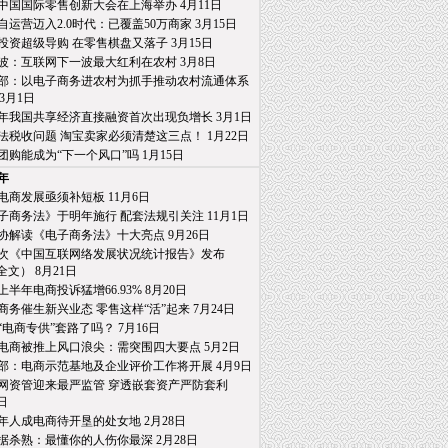
19中国国际零售创新大会在上海举办 4月11日
自运营迈入2.0时代：已覆盖50万商家 3月15日
投资超级导购 在零售棋盘又落子 3月15日
波：互联网下一波最大红利在农村 3月8日
部：以电子商务进农村为抓手推动农村流通体系
月1日
18年我国共享经济直接融资首次出现负增长 3月1日
法税收问题 淘宝卖家必须清楚这三点！ 1月22日
团购能成为“下一个风口”吗 1月15日
8年
电商发展亟须补短板 11月6日
子商务法》于明年施行 配套法规引关注 11月1日
协解读《电子商务法》十大亮点 9月26日
2次《中国互联网络发展状况统计报告》发布
） 8月21日
8上半年电商投诉猛增66.93% 8月20日
商务催生新兴业态 零售这样“活”起来 7月24日
“电商专供”套路了吗？ 7月16日
电商被推上风口浪尖：需突围四大要点 5月2日
部：电商示范基地及企业评价工作将开展 4月9日
网资管迎来最严监管 穿透嵌套资产严防套利
日
年人成电商待开垦的处女地 2月28日
据杀熟：最懂你的人伤你最深 2月28日