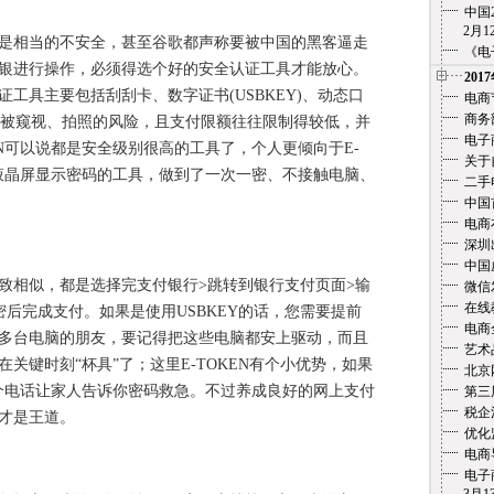
中国
2月12
相当的不安全，甚至谷歌都声称要被中国的黑客逼走
《电
银进行操作，必须得选个好的安全认证工具才能放心。
201
工具主要包括刮刮卡、数字证书(USBKEY)、动态口
电商
商务
卡存在被窥视、拍照的风险，且支付限额往往限制得较低，并
电子
KEN可以说都是安全级别很高的工具了，个人更倾向于E-
关于
过液晶屏显示密码的工具，做到了一次一密、不接触电脑、
二手
中国
电商
深圳
中国
相似，都是选择完支付银行>跳转到银行支付页面>输
微信
在线教
后完成支付。如果是使用USBKEY的话，您需要提前
电商
使用多台电脑的朋友，要记得把这些电脑都安上驱动，而且
艺术
在关键时刻“杯具”了；这里E-TOKEN有个小优势，如果
北京
打个电话让家人告诉你密码救急。不过养成良好的网上支付
第三
税企
才是王道。
优化
电商
电子