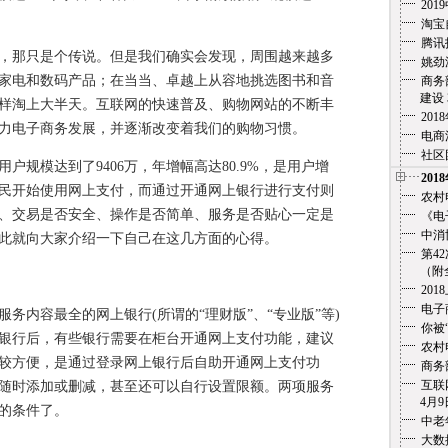
20
淘宝
腾讯
那只是个传说。但是我们确实会发现，周围越来越多
姚劲
家电和数码产品；在当当、卓越上从容地挑选图书和音
商务
建设 3
样淘上大半天。互联网的快速普及、购物网站的不断丰
20
力电子商务发展，并逐渐改变着我们的购物习惯。
电商
社区
规模达到了9406万，年增幅高达80.9%，是用户增
201
民开始使用网上支付，而通过开通网上银行进行支付则
农村
、交易是否安全、操作是否简单、服务是否贴心一定是
《电
中消
此就向大家介绍一下自己在这几方面的心得。
第4
（附全文
201
电子
内容最全的网上银行(所谓的“理财版”、“专业版”等)
你被
银行后，有些银行需要在柜台开通网上支付功能，建议
农村
较方便，是通过登录网上银行后自助开通网上支付功
商务
互联
随时添加或删减，甚至还可以自行设置限额。两项服务
4月9
的条件了。
中老
大数