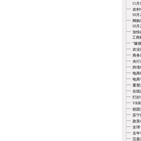
11月1
农村
10月2
网购
10月2
加快
工商联盟
“嫁
农业
商务
央行
跨境
电商
电商
重塑
在线
打好
VR
校园
苏宁
政策
全球
去年
完善