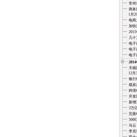
常州
商务
1月29
电商
加快
20
几十
电子
电子
电子
201
天猫
12月3
银行
煤炭
跨境
开发
新增
3万
完善
500
马云
李克