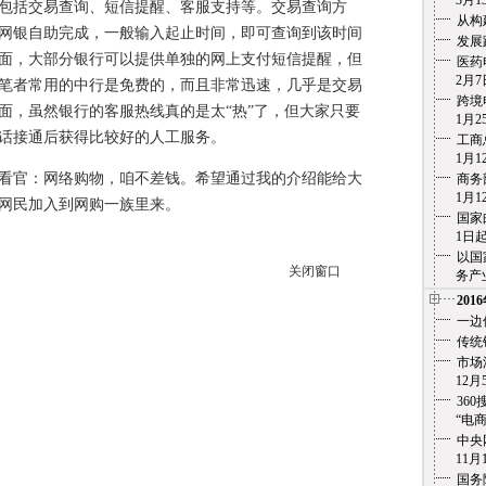
3月13
括交易查询、短信提醒、客服支持等。交易查询方
从构
网银自助完成，一般输入起止时间，即可查询到该时间
发展
面，大部分银行可以提供单独的网上支付短信提醒，但
医药
2月7
笔者常用的中行是免费的，而且非常迅速，几乎是交易
跨境
面，虽然银行的客服热线真的是太“热”了，但大家只要
1月25
话接通后获得比较好的人工服务。
工商
1月12
官：网络购物，咱不差钱。希望通过我的介绍能给大
商务
1月12
网民加入到网购一族里来。
国家
1日起实
以国
关闭窗口
务产业化
201
一边
传统
市场
12月5
36
“电商之痛
中央
11月1
国务