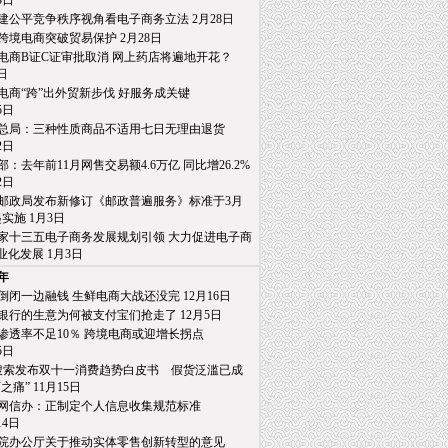
日
建公平竞争秩序视角看电子商务立法 2月28日
跨境电商突破贸易保护 2月28日
电商B证C证审批取消 网上药店将遍地开花？
日
电商“跨”出外贸新步伐 好服务成关键
日
总局：三种性质商品不适用七日无理由退货
日
部：去年前11月网售交易额4.6万亿 同比增26.2%
日
邮政局发布新修订《邮政普遍服务》标准于3月
施 1月3日
家十三五电子商务发展规划引领 大力促进电子商
发展 1月3日
6年
倒闭一边融钱 生鲜电商大战还没完 12月16日
银行的生意为何被支付宝们抢走了 12月5日
渗透率不足10％ 跨境电商或迎增长拐点
日
0搜索发布双十一消费趋势白皮书 假货泛滥已成
” 11月15日
网信办：正制定个人信息收集规范标准
4日
院办公厅关于推动实体零售创新转型的意见