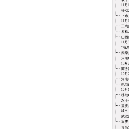
双十
11月1
移动
上市
11月1
工商
质检
山西
11月3
“海
四季
河南
10月2
商务
10月2
河南
电商
10月1
移动
双十
重庆
城市 1
武汉
重庆
青岛