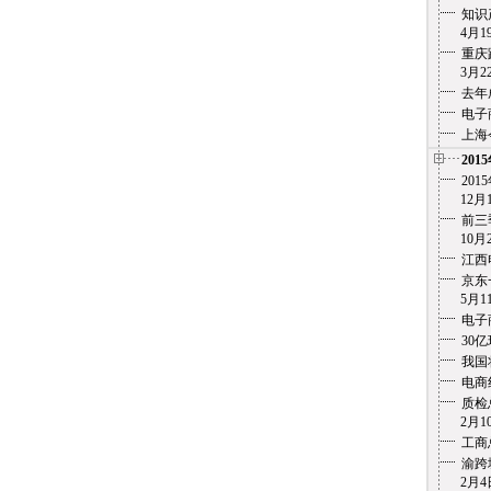
知识
4月19
重庆
3月22
去年
电子
上海
201
20
12月1
前三
10月2
江西
京东
5月11
电子
30
我国
电商
质检
2月10
工商
渝跨
2月4