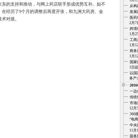
3月13
东的支持和推动，与网上药店联手形成优势互补。如不
从构
，在经历了9个月的调整后再度开张，和九洲大药房、金
发展
医药
技术对接。
2月7
跨境
1月25
工商
1月12
商务
1月12
国家
1日起实
以国
务产业化
201
一边
传统
市场
12月5
36
“电商之痛
中央
11月1
国务