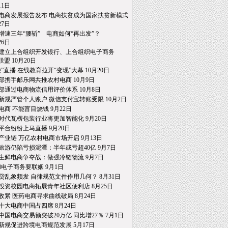
1日
电商发展报告发布 电商扶贫成为国家扶贫新模式
7日
增速三年“腰斩” 电商如何“再出发”？
6日
建立上合组织开发银行、上合组织电子商务
 10月20日
接”直播 在线教育拉开“变现”大幕 10月20日
部携手邮乐网共推农村电商 10月9日
部通过电商物流信用评价体系 10月8日
新规严管个人账户 微信支付宝转账受限 10月2日
电商 不能盲目烧钱 9月22日
时代瓦楞包装行业将更加智能化 9月20日
平台纷纷上马直播 9月20日
产业链 万亿农村电商市场开启 9月13日
旅游仍陷亏损泥潭：半年或亏超40亿 9月7日
生鲜电商争夺战：做强冷链物流 9月7日
和电子商务要联姻 9月1日
贷乱象频发 自律规范文件作用几何？ 8月31日
投资校园电商拓展青年社区便利店 8月25日
收紧 医药电商寻求曲线破局 8月24日
十大电商中国占四席 8月24日
中国电商交易额突破20万亿 同比增27％ 7月1日
新规促进跨境电商规范发展 5月17日