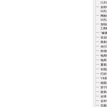
11月1
农村
10月2
网购
10月2
加快
工商联盟
“嫁
农业
商务
央行
跨境
电商
电商
重塑
在线
打好
VR
校园
苏宁
政策
全球
去年
完善