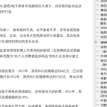
20
淘宝
56,股吧)电子商务市场拥有巨大潜力，但目前仍处在起步
腾讯
维护打造。
姚劲
商务
建设 3
20
单一、效率相对不高、水平参差不齐，非常容易受政
电商
年淘宝、京东、当当等大型电商涉药引发轰动，其后也有
社区
未生成特别突出的龙头企业。
201
农村
监督管理局官网上可查询到的获得《互联网药品交易服
《电
务范围为“向个人消费者提供药品”的B2C企业有62家之
中消
第4
（附全文
201
显示：2011年，医药B2C的规模达到4亿元，已出现
电子
预计在2012年，医药B2C的规模将达到15亿元，将会出现
你被
。
农村
商务
子商务的美国相比，还有相当大的距离，2011年，美
互联
4月9
流通规模的近30%。
中老
大数
于政策引导方面。在他看来，美国医药电子商务的发