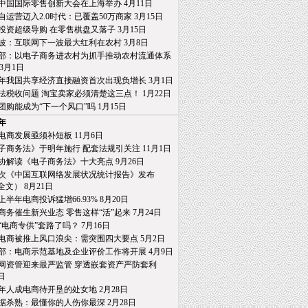
19中国国际零售创新大会在上海举办 4月11日
自运营迈入2.0时代：已覆盖50万商家 3月15日
投资超级导购 在零售棋盘又落子 3月15日
波：互联网下一波最大红利在农村 3月8日
部：以电子商务进农村为抓手推动农村流通体系
月1日
18年我国共享经济直接融资首次出现负增长 3月1日
法税收问题 淘宝卖家必须清楚这三点！ 1月22日
团购能成为“下一个风口”吗 1月15日
8年
电商发展亟须补短板 11月6日
子商务法》于明年施行 配套法规引关注 11月1日
协解读《电子商务法》十大亮点 9月26日
2次《中国互联网络发展状况统计报告》发布
） 8月21日
8上半年电商投诉猛增66.93% 8月20日
商务催生新兴业态 零售这样“活”起来 7月24日
“电商专供”套路了吗？ 7月16日
电商被推上风口浪尖：需突围四大要点 5月2日
部：电商示范基地及企业评价工作将开展 4月9日
网资管迎来最严监管 穿透嵌套资产严防套利
日
年人成电商待开垦的处女地 2月28日
据杀熟：最懂你的人伤你最深 2月28日