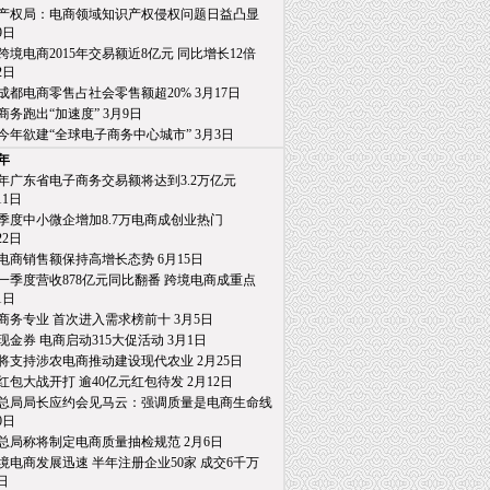
产权局：电商领域知识产权侵权问题日益凸显
日
跨境电商2015年交易额近8亿元 同比增长12倍
日
成都电商零售占社会零售额超20% 3月17日
商务跑出“加速度” 3月9日
今年欲建“全球电子商务中心城市” 3月3日
5年
15年广东省电子商务交易额将达到3.2万亿元
1日
季度中小微企增加8.7万电商成创业热门
2日
电商销售额保持高增长态势 6月15日
一季度营收878亿元同比翻番 跨境电商成重点
日
商务专业 首次进入需求榜前十 3月5日
亿现金券 电商启动315大促活动 3月1日
将支持涉农电商推动建设现代农业 2月25日
红包大战开打 逾40亿元红包待发 2月12日
总局局长应约会见马云：强调质量是电商生命线
日
总局称将制定电商质量抽检规范 2月6日
境电商发展迅速 半年注册企业50家 成交6千万
日