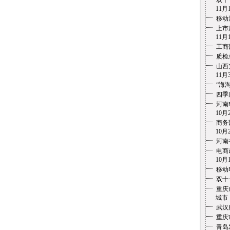
双十
11月1
移动
上市
11月1
工商
质检
山西
11月3
“海
四季
河南
10月2
商务
10月2
河南
电商
10月1
移动
双十
重庆
城市 1
武汉
重庆
青岛