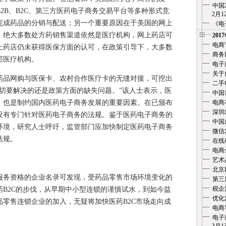
中国
2B、B2C、第三方医药电子商务交易平台等多种形式竞
2月12
完成药品的分销与配送；另一个重要原因在于美国的网上
《电
，绝大多数处方药销售渠道依然是医疗机构，网上药店可
201
电商
上药店仍未获得医保方面的认可，在政策引导下，大多数
商务
层医疗机构。
电子
关于
品网购与医保卡、农村合作医疗卡的无缝对接，可挖出
二手
切要解决的还是政策方面的缺失问题。”该人士表示，医
中国
，也是制约国内医药电子商务发展的重要因素。在已颁布
电商
深圳
，没有专门针对医药电子商务的法规。鉴于医药电子商务的
中国
环境，研究人士呼吁，监管部门应加快制定医药电子商务
微信
法规。
在线教
电商
艺术
北京
务资格的企业名录可发现，受药品零售市场环境变化的
第三
税企
B2C的步伐，从早期中小型连锁的谨慎试水，到如今益
优化
零售连锁企业的加入，无疑将加快医药B2C市场走向成
电商
电子