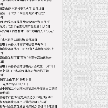
一预售模式火爆 电商生态催生新商业形态
8日
浪潮来袭 电商投资又火了 11月13日
后第一个“双11” 阿里电商如何“狂欢”
0日
部门约见电商规范网络营销行为 11月7日
总局：“双11”抽查电商产品质量 11月5日
实施“电子商务育才工程” 为电商人士“充电”
日
淘”成电商巨头新战场 10月31日
度电子商务人才需求将猛增 10月29日
电商快递备战“11.11” 快递人员增加3成以上
7日
部鼓励发展”网订店取“ 电商物流加速融合
2日
省电子商务协会跨境电商分会成立 10月20日
改变“双11”打法成整体概念 预热已开始
6日
电商“上山下乡” 10月14日
一 电商忙得慌 10月11日
成中国第二个办理跨境贸易电子商务出口退税
0月9日
服装年产值500亿电商渠道仅100亿 9月28日
市首笔跨境电商出口退税成功 9月25日
发布40条政策促发展 电商成为关键词 9月23日