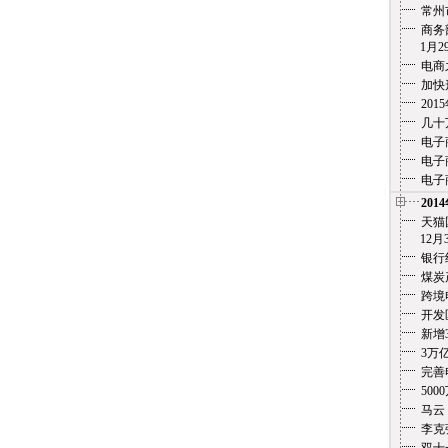
常州
商务
1月29
电商
加快
20
几十
电子
电子
电子
201
天猫
12月3
银行
煤炭
跨境
开发
新增
3万
完善
500
马云
李克