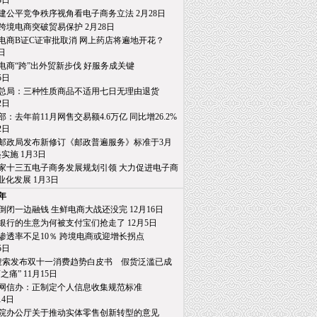
日
建公平竞争秩序视角看电子商务立法 2月28日
跨境电商突破贸易保护 2月28日
电商B证C证审批取消 网上药店将遍地开花？
日
电商“跨”出外贸新步伐 好服务成关键
日
总局：三种性质商品不适用七日无理由退货
日
部：去年前11月网售交易额4.6万亿 同比增26.2%
日
邮政局发布新修订《邮政普遍服务》标准于3月
施 1月3日
家十三五电子商务发展规划引领 大力促进电子商
发展 1月3日
6年
倒闭一边融钱 生鲜电商大战还没完 12月16日
银行的生意为何被支付宝们抢走了 12月5日
渗透率不足10％ 跨境电商或迎增长拐点
日
0搜索发布双十一消费趋势白皮书 假货泛滥已成
” 11月15日
网信办：正制定个人信息收集规范标准
4日
院办公厅关于推动实体零售创新转型的意见