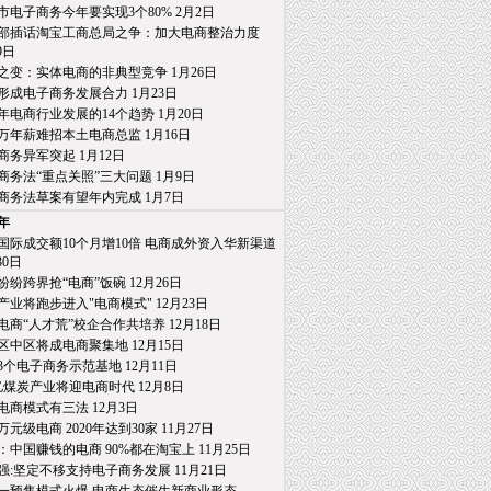
市电子商务今年要实现3个80% 2月2日
部插话淘宝工商总局之争：加大电商整治力度
日
之变：实体电商的非典型竞争 1月26日
形成电子商务发展合力 1月23日
15年电商行业发展的14个趋势 1月20日
万年薪难招本土电商总监 1月16日
商务异军突起 1月12日
商务法“重点关照”三大问题 1月9日
商务法草案有望年内完成 1月7日
4年
国际成交额10个月增10倍 电商成外资入华新渠道
0日
纷纷跨界抢“电商”饭碗 12月26日
产业将跑步进入"电商模式" 12月23日
电商“人才荒”校企合作共培养 12月18日
区中区将成电商聚集地 12月15日
3个电子商务示范基地 12月11日
亿煤炭产业将迎电商时代 12月8日
电商模式有三法 12月3日
0万元级电商 2020年达到30家 11月27日
：中国赚钱的电商 90%都在淘宝上 11月25日
强:坚定不移支持电子商务发展 11月21日