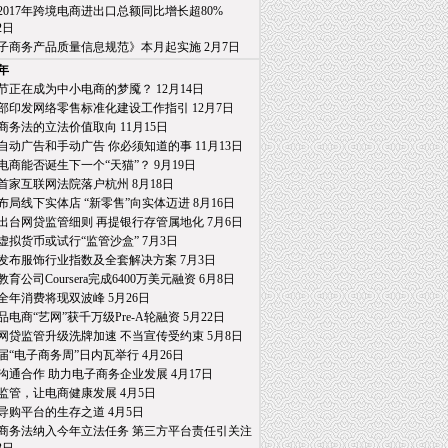
2017年跨境电商进出口总额同比增长超80%
日
子商务产品质量信息规范》本月起实施 2月7日
7年
节正在成为中小电商的梦魇？ 12月14日
部印发网络零售标准化建设工作指引 12月7日
商务法的立法价值取向 11月15日
自动广告和手动广告 你必须知道的事 11月13日
电商能否诞生下一个“天猫”？ 9月19日
首家互联网法院落户杭州 8月18日
布局线下实体店 “新零售”向实体迈进 8月16日
出台网贷监管细则 再提银行存管属地化 7月6日
虚拟货币或试行“监管沙盒” 7月3日
发布服饰行业指数及全套解决方案 7月3日
育公司Coursera完成6400万美元融资 6月8日
全年消费将现双波峰 5月26日
品电商“艺网”获千万级Pre-A轮融资 5月22日
网贷监管升级洗牌加速 不当宣传受约束 5月8日
届“电子商务周”日内瓦举行 4月26日
沟通合作 助力电子商务企业发展 4月17日
监管，让电商健康发展 4月5日
导购平台的生存之道 4月5日
商务法纳入今年立法任务 第三方平台责任引关注