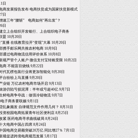
1日
电商发展报告发布 电商扶贫成为国家扶贫新模式
7日
增速三年“腰斩” 电商如何“再出发”？
6日
建立上合组织开发银行、上合组织电子商务
 10月20日
接”直播 在线教育拉开“变现”大幕 10月20日
部携手邮乐网共推农村电商 10月9日
部通过电商物流信用评价体系 10月8日
新规严管个人账户 微信支付宝转账受限 10月2日
电商 不能盲目烧钱 9月22日
时代瓦楞包装行业将更加智能化 9月20日
平台纷纷上马直播 9月20日
产业链 万亿农村电商市场开启 9月13日
旅游仍陷亏损泥潭：半年或亏超40亿 9月7日
生鲜电商争夺战：做强冷链物流 9月7日
和电子商务要联姻 9月1日
贷乱象频发 自律规范文件作用几何？ 8月31日
投资校园电商拓展青年社区便利店 8月25日
收紧 医药电商寻求曲线破局 8月24日
十大电商中国占四席 8月24日
中国电商交易额突破20万亿 同比增27％ 7月1日
新规促进跨境电商规范发展 5月17日