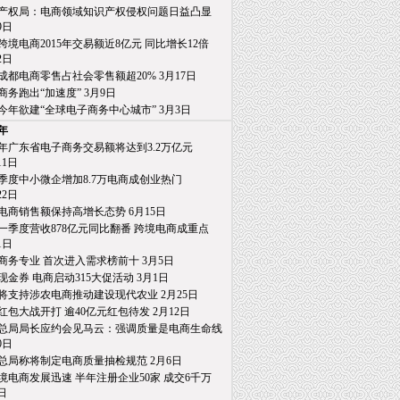
产权局：电商领域知识产权侵权问题日益凸显
日
跨境电商2015年交易额近8亿元 同比增长12倍
日
成都电商零售占社会零售额超20% 3月17日
商务跑出“加速度” 3月9日
今年欲建“全球电子商务中心城市” 3月3日
5年
15年广东省电子商务交易额将达到3.2万亿元
1日
季度中小微企增加8.7万电商成创业热门
2日
电商销售额保持高增长态势 6月15日
一季度营收878亿元同比翻番 跨境电商成重点
日
商务专业 首次进入需求榜前十 3月5日
亿现金券 电商启动315大促活动 3月1日
将支持涉农电商推动建设现代农业 2月25日
红包大战开打 逾40亿元红包待发 2月12日
总局局长应约会见马云：强调质量是电商生命线
日
总局称将制定电商质量抽检规范 2月6日
境电商发展迅速 半年注册企业50家 成交6千万
日