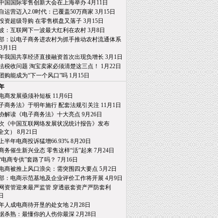
19中国国际零售创新大会在上海举办 4月11日
自运营迈入2.0时代：已覆盖50万商家 3月15日
投资超级导购 在零售棋盘又落子 3月15日
波：互联网下一波最大红利在农村 3月8日
部：以电子商务进农村为抓手推动农村流通体系
月1日
18年我国共享经济直接融资首次出现负增长 3月1日
法税收问题 淘宝卖家必须清楚这三点！ 1月22日
团购能成为“下一个风口”吗 1月15日
8年
电商发展亟须补短板 11月6日
子商务法》于明年施行 配套法规引关注 11月1日
协解读《电子商务法》十大亮点 9月26日
2次《中国互联网络发展状况统计报告》发布
） 8月21日
8上半年电商投诉猛增66.93% 8月20日
商务催生新兴业态 零售这样“活”起来 7月24日
“电商专供”套路了吗？ 7月16日
电商被推上风口浪尖：需突围四大要点 5月2日
部：电商示范基地及企业评价工作将开展 4月9日
网资管迎来最严监管 穿透嵌套资产严防套利
日
年人成电商待开垦的处女地 2月28日
据杀熟：最懂你的人伤你最深 2月28日