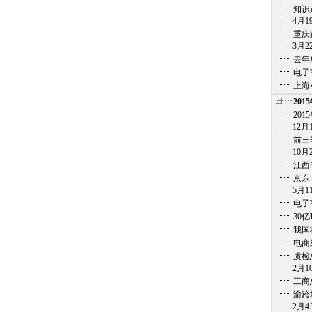
知识
4月19
重庆
3月22
去年
电子
上海
201
20
12月1
前三
10月2
江西
京东
5月11
电子
30
我国
电商
质检
2月10
工商
渝跨
2月4