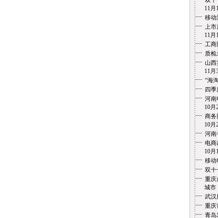
双十
11月1
移动
上市
11月1
工商
质检
山西
11月3
“海
四季
河南
10月2
商务
10月2
河南
电商
10月1
移动
双十
重庆
城市 1
武汉
重庆
青岛