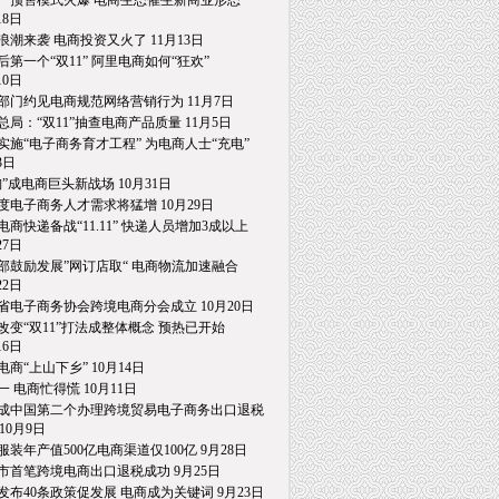
一预售模式火爆 电商生态催生新商业形态
8日
浪潮来袭 电商投资又火了 11月13日
后第一个“双11” 阿里电商如何“狂欢”
0日
部门约见电商规范网络营销行为 11月7日
总局：“双11”抽查电商产品质量 11月5日
实施“电子商务育才工程” 为电商人士“充电”
日
淘”成电商巨头新战场 10月31日
度电子商务人才需求将猛增 10月29日
电商快递备战“11.11” 快递人员增加3成以上
7日
部鼓励发展”网订店取“ 电商物流加速融合
2日
省电子商务协会跨境电商分会成立 10月20日
改变“双11”打法成整体概念 预热已开始
6日
电商“上山下乡” 10月14日
一 电商忙得慌 10月11日
成中国第二个办理跨境贸易电子商务出口退税
0月9日
服装年产值500亿电商渠道仅100亿 9月28日
市首笔跨境电商出口退税成功 9月25日
发布40条政策促发展 电商成为关键词 9月23日