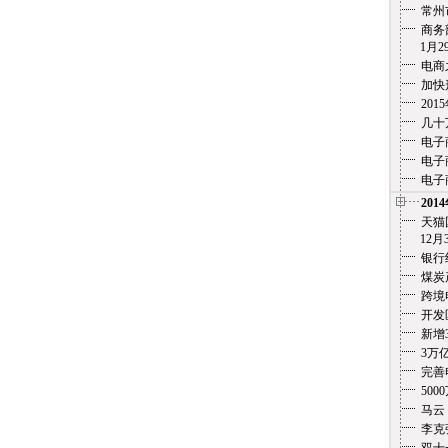
常州
商务
1月29
电商
加快
20
几十
电子
电子
电子
201
天猫
12月3
银行
煤炭
跨境
开发
新增
3万
完善
500
马云
李克