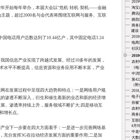
20
年开始每年举办，本届大会以“危机·转机·契机——金融
淘宝
腾讯
主题，超过2000名与会代表将围绕互联网与服务、互联
姚劲
商务
建设 3
20
话用户总数达到了10.44亿户，其中固定电话3.24
电商
社区
201
国信息产业实现了跨越式发展。经过10多年的发展，
农村
术水平不断提高，信息资源和业务应用不断丰富，产业
《电
中消
第4
（附全文
在发展过程中呈现四大趋势和特点：一是网络用户规
201
电子
域的渗透不断深入，衍生和催生着新的业态和新的经济增
你被
发展、渗透率持续上升，服务领域不断扩大;四是移动互
农村
和增长点。
商务
互联
4月9
业下一步要在四大方面着手：一是进一步完善网络基
中老
，充分发挥3G在拉动经济发展方面的重要作用;二是加
大数