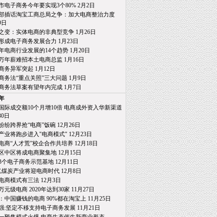
市电子商务今年要实现3个80% 2月2日
部插话淘宝工商总局之争：加大电商整治力度
日
之变：实体电商的非典型竞争 1月26日
形成电子商务发展合力 1月23日
15年电商行业发展的14个趋势 1月20日
万年薪难招本土电商总监 1月16日
商务异军突起 1月12日
商务法“重点关照”三大问题 1月9日
商务法草案有望年内完成 1月7日
4年
国际成交额10个月增10倍 电商成外资入华新渠道
0日
纷纷跨界抢“电商”饭碗 12月26日
产业将跑步进入"电商模式" 12月23日
电商“人才荒”校企合作共培养 12月18日
区中区将成电商聚集地 12月15日
3个电子商务示范基地 12月11日
亿煤炭产业将迎电商时代 12月8日
电商模式有三法 12月3日
0万元级电商 2020年达到30家 11月27日
：中国赚钱的电商 90%都在淘宝上 11月25日
强:坚定不移支持电子商务发展 11月21日