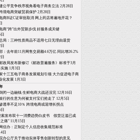
日
建公平竞争秩序视角看电子商务立法 2月28日
跨境电商突破贸易保护 2月28日
电商B证C证审批取消 网上药店将遍地开花？
日
电商“跨”出外贸新步伐 好服务成关键
日
总局：三种性质商品不适用七日无理由退货
日
部：去年前11月网售交易额4.6万亿 同比增26.2%
日
邮政局发布新修订《邮政普遍服务》标准于3月
施 1月3日
家十三五电子商务发展规划引领 大力促进电子商
发展 1月3日
6年
倒闭一边融钱 生鲜电商大战还没完 12月16日
银行的生意为何被支付宝们抢走了 12月5日
渗透率不足10％ 跨境电商或迎增长拐点
日
0搜索发布双十一消费趋势白皮书 假货泛滥已成
” 11月15日
网信办：正制定个人信息收集规范标准
4日
院办公厅关于推动实体零售创新转型的意见