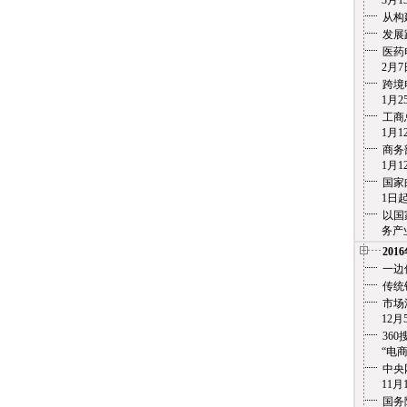
3月13
从构
发展
医药
2月7
跨境
1月25
工商
1月12
商务
1月12
国家
1日起实
以国
务产业化
201
一边
传统
市场
12月5
36
“电商之痛
中央
11月1
国务