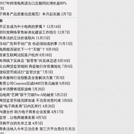
2017年跨境电商进出口总额同比增长超80%
日
子商务产品质量信息规范》本月起实施 2月7日
7年
节正在成为中小电商的梦魇？ 12月14日
部印发网络零售标准化建设工作指引 12月7日
商务法的立法价值取向 11月15日
自动广告和手动广告 你必须知道的事 11月13日
电商能否诞生下一个“天猫”？ 9月19日
首家互联网法院落户杭州 8月18日
布局线下实体店 “新零售”向实体迈进 8月16日
出台网贷监管细则 再提银行存管属地化 7月6日
虚拟货币或试行“监管沙盒” 7月3日
发布服饰行业指数及全套解决方案 7月3日
育公司Coursera完成6400万美元融资 6月8日
全年消费将现双波峰 5月26日
品电商“艺网”获千万级Pre-A轮融资 5月22日
网贷监管升级洗牌加速 不当宣传受约束 5月8日
届“电子商务周”日内瓦举行 4月26日
沟通合作 助力电子商务企业发展 4月17日
监管，让电商健康发展 4月5日
导购平台的生存之道 4月5日
商务法纳入今年立法任务 第三方平台责任引关注