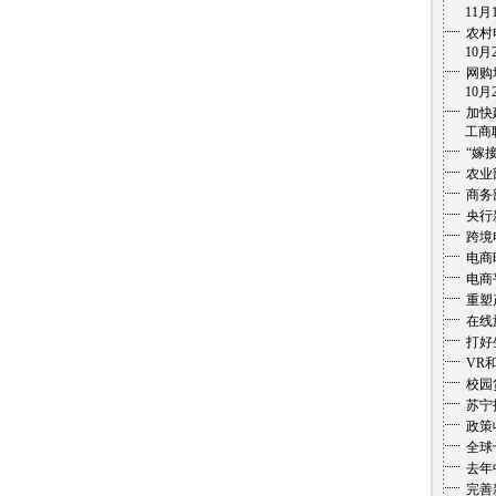
11月1
农村
10月2
网购
10月2
加快
工商联盟
“嫁
农业
商务
央行
跨境
电商
电商
重塑
在线
打好
VR
校园
苏宁
政策
全球
去年
完善