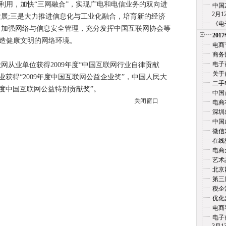
利用，加快“三网融合”，实现广电和电信业务的双向进
中国
2月12
发展;三是大力推进信息化与工业化融合，培育新的经济
《电
，加强网络与信息安全管理，充分发挥中国互联网协会等
201
造健康文明的网络环境。
电商
商务
电子
从业单位获得2009年度“中国互联网行业自律贡献
关于
业获得“2009年度中国互联网公益企业奖”，中国人民大
二手
年度中国互联网公益特别贡献奖”。
中国
关闭窗口
电商
深圳
中国
微信
在线教
电商
艺术
北京
第三
税企
优化
电商
电子