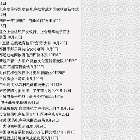
1日
电商发展报告发布 电商扶贫成为国家扶贫新模式
7日
增速三年“腰斩” 电商如何“再出发”？
6日
建立上合组织开发银行、上合组织电子商务
 10月20日
接”直播 在线教育拉开“变现”大幕 10月20日
部携手邮乐网共推农村电商 10月9日
部通过电商物流信用评价体系 10月8日
新规严管个人账户 微信支付宝转账受限 10月2日
电商 不能盲目烧钱 9月22日
时代瓦楞包装行业将更加智能化 9月20日
平台纷纷上马直播 9月20日
产业链 万亿农村电商市场开启 9月13日
旅游仍陷亏损泥潭：半年或亏超40亿 9月7日
生鲜电商争夺战：做强冷链物流 9月7日
和电子商务要联姻 9月1日
贷乱象频发 自律规范文件作用几何？ 8月31日
投资校园电商拓展青年社区便利店 8月25日
收紧 医药电商寻求曲线破局 8月24日
十大电商中国占四席 8月24日
中国电商交易额突破20万亿 同比增27％ 7月1日
新规促进跨境电商规范发展 5月17日