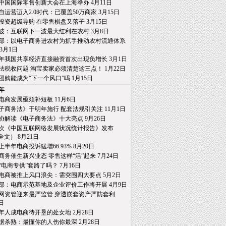
19中国国际零售创新大会在上海举办 4月11日
自运营迈入2.0时代：已覆盖50万商家 3月15日
投资超级导购 在零售棋盘又落子 3月15日
波：互联网下一波最大红利在农村 3月8日
部：以电子商务进农村为抓手推动农村流通体系
月1日
18年我国共享经济直接融资首次出现负增长 3月1日
法税收问题 淘宝卖家必须清楚这三点！ 1月22日
团购能成为“下一个风口”吗 1月15日
8年
电商发展亟须补短板 11月6日
子商务法》于明年施行 配套法规引关注 11月1日
协解读《电子商务法》十大亮点 9月26日
2次《中国互联网络发展状况统计报告》发布
） 8月21日
8上半年电商投诉猛增66.93% 8月20日
商务催生新兴业态 零售这样“活”起来 7月24日
“电商专供”套路了吗？ 7月16日
电商被推上风口浪尖：需突围四大要点 5月2日
部：电商示范基地及企业评价工作将开展 4月9日
网资管迎来最严监管 穿透嵌套资产严防套利
日
年人成电商待开垦的处女地 2月28日
据杀熟：最懂你的人伤你最深 2月28日