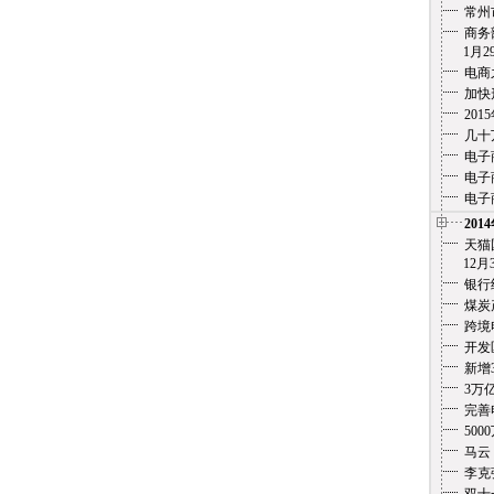
常州
商务
1月29
电商
加快
20
几十
电子
电子
电子
201
天猫
12月3
银行
煤炭
跨境
开发
新增
3万
完善
500
马云
李克