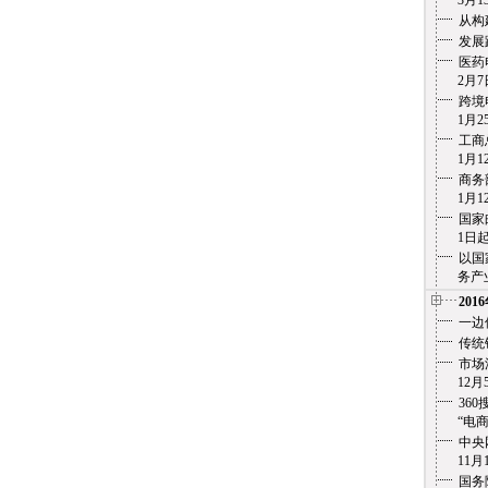
3月13
从构
发展
医药
2月7
跨境
1月25
工商
1月12
商务
1月12
国家
1日起实
以国
务产业化
201
一边
传统
市场
12月5
36
“电商之痛
中央
11月1
国务