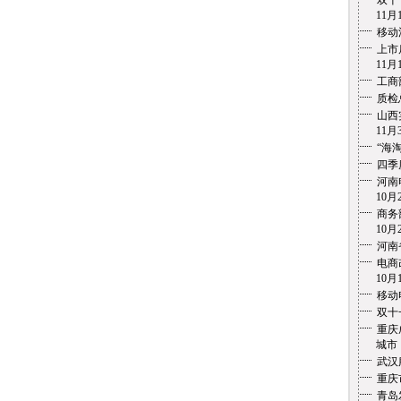
双十
11月1
移动
上市
11月1
工商
质检
山西
11月3
“海
四季
河南
10月2
商务
10月2
河南
电商
10月1
移动
双十
重庆
城市 1
武汉
重庆
青岛