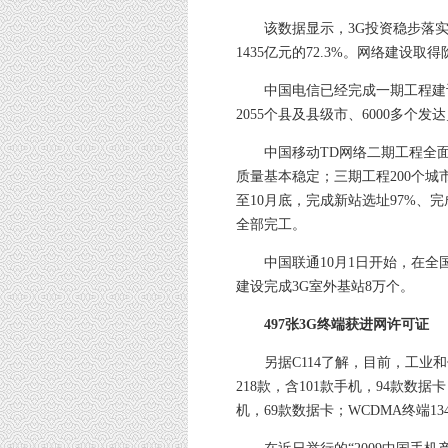
该数据显示，3G投资稳步落实，
1435亿元的72.3%。网络建
中国电信已经完成一期工程建设任
2055个县及县级市、6000多个发
中国移动TD网络二期工程全面完
质量基本稳定；三期工程200个城
至10月底，完成新站选址97%、
全部完工。
中国联通10月1日开始，在全国2
建设完成3G室外基站8万个。
497张3G终端获进网许可证
另据C114了解，目前，工业和信
218款，含101款手机，94款数据卡
机，69款数据卡；WCDMA终端13