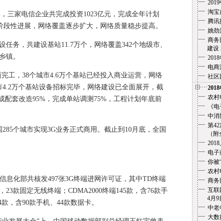
20
淘宝
三家电信企业共完成投资1023亿元，完成全年计划
腾讯
设取得阶段性进展，网络覆盖逐步扩大，网络质量稳步提高。
姚劲
商务
务，共建设基站11.7万个，网络覆盖342个地级市、
建设 3
达乡镇。
20
电商
工，38个城市4.6万个基站已经投入商业运营，网络
社区
市4.2万个基站设备招标完毕，网络建设已全面展开，截
201
农村
完成配套改造95%，完成单站调测75%，工程计划年底前
《电
中消
第4
85个城市实现3G业务正式商用。截止到10月底，全国
（附全文
201
电子
你被
农村
息化部共核发497张3G终端进网许可证，其中TD终端
商务
互联
，23款固定无线终端；CDMA2000终端145款，含76款手
4月9
4款，含90款手机、44款数据卡。
中老
大数