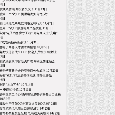
一预售模式火爆 电商生态催生新商业形态
8日
浪潮来袭 电商投资又火了 11月13日
后第一个“双11” 阿里电商如何“狂欢”
0日
部门约见电商规范网络营销行为 11月7日
总局：“双11”抽查电商产品质量 11月5日
实施“电子商务育才工程” 为电商人士“充电”
日
淘”成电商巨头新战场 10月31日
度电子商务人才需求将猛增 10月29日
电商快递备战“11.11” 快递人员增加3成以上
7日
部鼓励发展”网订店取“ 电商物流加速融合
2日
省电子商务协会跨境电商分会成立 10月20日
改变“双11”打法成整体概念 预热已开始
6日
电商“上山下乡” 10月14日
一 电商忙得慌 10月11日
成中国第二个办理跨境贸易电子商务出口退税
0月9日
服装年产值500亿电商渠道仅100亿 9月28日
市首笔跨境电商出口退税成功 9月25日
发布40条政策促发展 电商成为关键词 9月23日