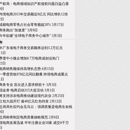
产权局：电商领域知识产权侵权问题日益凸显
日
跨境电商2015年交易额近8亿元 同比增长12倍
日
成都电商零售占社会零售额超20% 3月17日
商务跑出“加速度” 3月9日
今年欲建“全球电子商务中心城市” 3月3日
5年
15年广东省电子商务交易额将达到3.2万亿元
1日
季度中小微企增加8.7万电商成创业热门
2日
电商销售额保持高增长态势 6月15日
一季度营收878亿元同比翻番 跨境电商成重点
日
商务专业 首次进入需求榜前十 3月5日
亿现金券 电商启动315大促活动 3月1日
将支持涉农电商推动建设现代农业 2月25日
红包大战开打 逾40亿元红包待发 2月12日
总局局长应约会见马云：强调质量是电商生命线
日
总局称将制定电商质量抽检规范 2月6日
境电商发展迅速 半年注册企业50家 成交6千万
日