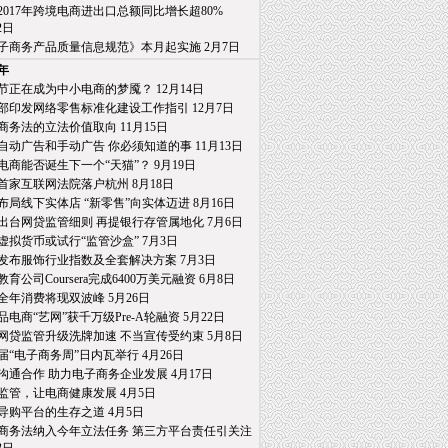
2017年跨境电商进出口总额同比增长超80%
日
子商务产品质量信息规范》本月起实施 2月7日
7年
节正在成为中小电商的梦魇？ 12月14日
部印发网络零售标准化建设工作指引 12月7日
商务法的立法价值取向 11月15日
自动广告和手动广告 你必须知道的事 11月13日
电商能否诞生下一个“天猫”？ 9月19日
首家互联网法院落户杭州 8月18日
布局线下实体店 “新零售”向实体迈进 8月16日
出台网贷监管细则 再提银行存管属地化 7月6日
虚拟货币或试行“监管沙盒” 7月3日
发布服饰行业指数及全套解决方案 7月3日
育公司Coursera完成6400万美元融资 6月8日
全年消费将现双波峰 5月26日
品电商“艺网”获千万级Pre-A轮融资 5月22日
网贷监管升级洗牌加速 不当宣传受约束 5月8日
届“电子商务周”日内瓦举行 4月26日
沟通合作 助力电子商务企业发展 4月17日
监管，让电商健康发展 4月5日
导购平台的生存之道 4月5日
商务法纳入今年立法任务 第三方平台责任引关注