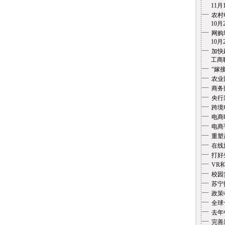
11月1
农村
10月2
网购
10月2
加快
工商联盟
“嫁
农业
商务
央行
跨境
电商
电商
重塑
在线
打好
VR
校园
苏宁
政策
全球
去年
完善