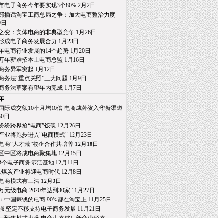
市电子商务今年要实现3个80% 2月2日
部插话淘宝工商总局之争：加大电商整治力度
日
之变：实体电商的非典型竞争 1月26日
形成电子商务发展合力 1月23日
15年电商行业发展的14个趋势 1月20日
万年薪难招本土电商总监 1月16日
商务异军突起 1月12日
商务法“重点关照”三大问题 1月9日
商务法草案有望年内完成 1月7日
4年
国际成交额10个月增10倍 电商成外资入华新渠道
0日
纷纷跨界抢“电商”饭碗 12月26日
产业将跑步进入"电商模式" 12月23日
电商“人才荒”校企合作共培养 12月18日
区中区将成电商聚集地 12月15日
3个电子商务示范基地 12月11日
亿煤炭产业将迎电商时代 12月8日
电商模式有三法 12月3日
0万元级电商 2020年达到30家 11月27日
：中国赚钱的电商 90%都在淘宝上 11月25日
强:坚定不移支持电子商务发展 11月21日