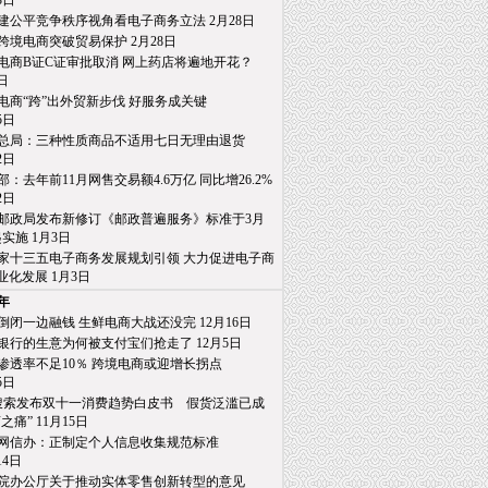
日
建公平竞争秩序视角看电子商务立法 2月28日
跨境电商突破贸易保护 2月28日
电商B证C证审批取消 网上药店将遍地开花？
日
电商“跨”出外贸新步伐 好服务成关键
日
总局：三种性质商品不适用七日无理由退货
日
部：去年前11月网售交易额4.6万亿 同比增26.2%
日
邮政局发布新修订《邮政普遍服务》标准于3月
施 1月3日
家十三五电子商务发展规划引领 大力促进电子商
发展 1月3日
6年
倒闭一边融钱 生鲜电商大战还没完 12月16日
银行的生意为何被支付宝们抢走了 12月5日
渗透率不足10％ 跨境电商或迎增长拐点
日
0搜索发布双十一消费趋势白皮书 假货泛滥已成
” 11月15日
网信办：正制定个人信息收集规范标准
4日
院办公厅关于推动实体零售创新转型的意见