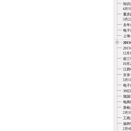
知识
4月19
重庆
3月22
去年
电子
上海
201
20
12月1
前三
10月2
江西
京东
5月11
电子
30
我国
电商
质检
2月10
工商
渝跨
2月4