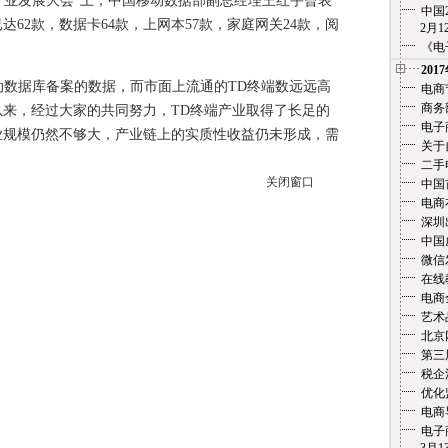
产业发展大会”上，中国移动数据部副总经理王红宇曾表
中国
达62款，数据卡64款，上网本57款，家庭网关24款，阅
2月12
《电
201
数据库备案的数据，而市面上流通的TD终端数远远高
电商
商务
以来，经过大家的共同努力，TD终端产业取得了长足的
电子
业规模仍然不够大，产业链上的实质性收益仍未形成，需
关于
二手
关闭窗口
中国
电商
深圳
中国
微信
在线教
电商
艺术
北京
第三
税企
优化
电商
电子