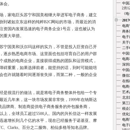
中国
体会。
2月12
《电
，家电巨头苏宁和国美相继大举进军电子商务，建立
201
威胁到诸如京东这样的纯粹B2C网站的市场，而最近的消
电商
注资国内发展迅速的电子商务企业1号店，这也被认为
商务
的重大举措。
电子
关于
宁国美和沃尔玛这样的实力，不管是投入巨资自己开
二手
中国
，逐步熟悉电商市场、这里面也包括培育自己的用户群
电商
个成熟的电商企业，直接获得成熟的团队和运营模式，
深圳
障碍重重，如果选择前者，能坚持的话，到时可能能培
中国
会也许就随着时间逐渐丧失掉，而第二种，一般的企业
微信
在线教
电商
艺术
是很流行的做法，就是将电子商务整体外包给一个专
北京
最近几年来，这一块市场发展非常快，1999年在纳斯达
第三
传统品牌商、制造商提供电子商务服务的外包服务商，
税企
元以上，全球员工超过5500人。国内的兴长信达一样发展
优化
电商
迅速增长到几个亿的水平，现在已经服务于诺基亚、摩
电子
C、Clarks、百分之二服饰、柏仙多格等知名品牌。