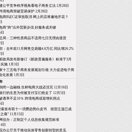
日
建公平竞争秩序视角看电子商务立法 2月28日
跨境电商突破贸易保护 2月28日
电商B证C证审批取消 网上药店将遍地开花？
日
电商“跨”出外贸新步伐 好服务成关键
日
总局：三种性质商品不适用七日无理由退货
日
部：去年前11月网售交易额4.6万亿 同比增26.2%
日
邮政局发布新修订《邮政普遍服务》标准于3月
施 1月3日
家十三五电子商务发展规划引领 大力促进电子商
发展 1月3日
6年
倒闭一边融钱 生鲜电商大战还没完 12月16日
银行的生意为何被支付宝们抢走了 12月5日
渗透率不足10％ 跨境电商或迎增长拐点
日
0搜索发布双十一消费趋势白皮书 假货泛滥已成
” 11月15日
网信办：正制定个人信息收集规范标准
4日
院办公厅关于推动实体零售创新转型的意见