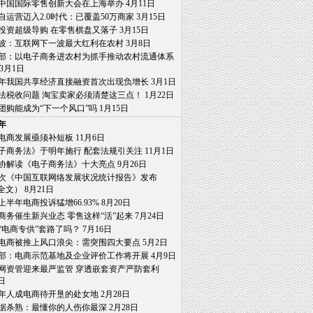
19中国国际零售创新大会在上海举办 4月11日
自运营迈入2.0时代：已覆盖50万商家 3月15日
投资超级导购 在零售棋盘又落子 3月15日
波：互联网下一波最大红利在农村 3月8日
部：以电子商务进农村为抓手推动农村流通体系
月1日
18年我国共享经济直接融资首次出现负增长 3月1日
法税收问题 淘宝卖家必须清楚这三点！ 1月22日
团购能成为“下一个风口”吗 1月15日
8年
电商发展亟须补短板 11月6日
子商务法》于明年施行 配套法规引关注 11月1日
协解读《电子商务法》十大亮点 9月26日
2次《中国互联网络发展状况统计报告》发布
） 8月21日
8上半年电商投诉猛增66.93% 8月20日
商务催生新兴业态 零售这样“活”起来 7月24日
“电商专供”套路了吗？ 7月16日
电商被推上风口浪尖：需突围四大要点 5月2日
部：电商示范基地及企业评价工作将开展 4月9日
网资管迎来最严监管 穿透嵌套资产严防套利
日
年人成电商待开垦的处女地 2月28日
据杀熟：最懂你的人伤你最深 2月28日