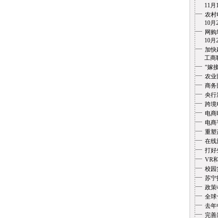
11月1
农村
10月2
网购
10月2
加快
工商联盟
“嫁
农业
商务
央行
跨境
电商
电商
重塑
在线
打好
VR
校园
苏宁
政策
全球
去年
完善