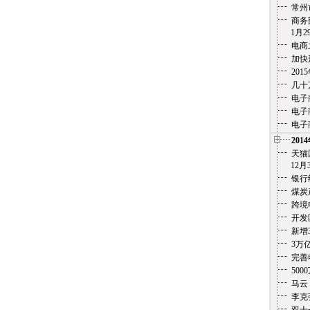
常州
商务
1月29
电商
加快
20
几十
电子
电子
电子
201
天猫
12月3
银行
煤炭
跨境
开发
新增
3万
完善
500
马云
李克