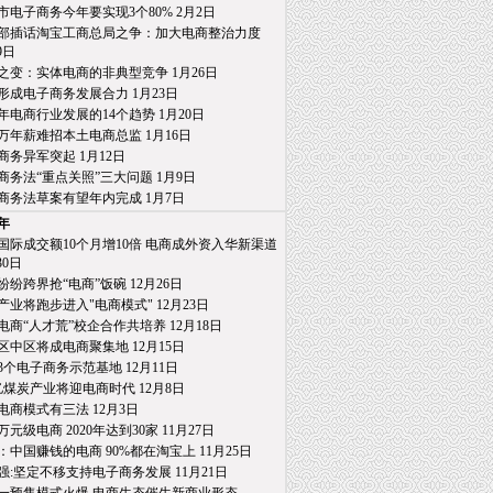
市电子商务今年要实现3个80% 2月2日
部插话淘宝工商总局之争：加大电商整治力度
日
之变：实体电商的非典型竞争 1月26日
形成电子商务发展合力 1月23日
15年电商行业发展的14个趋势 1月20日
万年薪难招本土电商总监 1月16日
商务异军突起 1月12日
商务法“重点关照”三大问题 1月9日
商务法草案有望年内完成 1月7日
4年
国际成交额10个月增10倍 电商成外资入华新渠道
0日
纷纷跨界抢“电商”饭碗 12月26日
产业将跑步进入"电商模式" 12月23日
电商“人才荒”校企合作共培养 12月18日
区中区将成电商聚集地 12月15日
3个电子商务示范基地 12月11日
亿煤炭产业将迎电商时代 12月8日
电商模式有三法 12月3日
0万元级电商 2020年达到30家 11月27日
：中国赚钱的电商 90%都在淘宝上 11月25日
强:坚定不移支持电子商务发展 11月21日