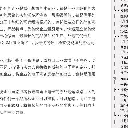
3月13
从构
包的还不是我们想象的小企业，都是一些国际化的大
发展
务的思路其实和沃尔玛注资一号店很类似，都是借用外
医药
2月7
分工非常细的现代经济模式的，兴长信达这样的外包商
跨境
业、产品特点，为传统企业量身定制并快速建立起传统
1月25
专心做自己最擅长的商品设计和生产，外包商们专注
工商
1月12
理+CRM+供应链等”，以最优的分工模式使资源配置达到
商务
1月12
国家
老板们指了一条明路，既然自己不太懂电子商务，要
1日起实
不起，有没有实力去直接收购成熟的电子商务企业，那
以国
务产业化
包企业，将企业的电子商务完整外包出去，也算是借用
201
一边
传统
企业自愿或者被逼着走上电子商务外包这条路，因为
市场
有任何一个品牌和企业可以漠视，可以忽略，而经由电
12月5
电商化转身，将撑起新的电子商务的半边天，并且成为
36
“电商之痛
展的中坚力量。
中央
11月1
国务