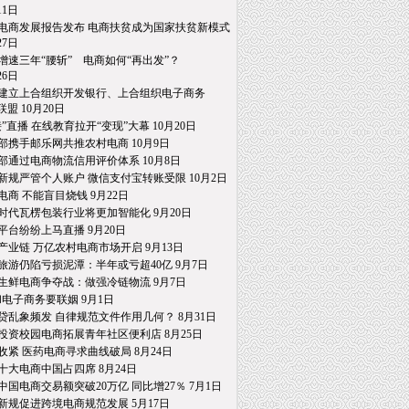
1日
电商发展报告发布 电商扶贫成为国家扶贫新模式
7日
增速三年“腰斩” 电商如何“再出发”？
6日
建立上合组织开发银行、上合组织电子商务
 10月20日
接”直播 在线教育拉开“变现”大幕 10月20日
部携手邮乐网共推农村电商 10月9日
部通过电商物流信用评价体系 10月8日
新规严管个人账户 微信支付宝转账受限 10月2日
电商 不能盲目烧钱 9月22日
时代瓦楞包装行业将更加智能化 9月20日
平台纷纷上马直播 9月20日
产业链 万亿农村电商市场开启 9月13日
旅游仍陷亏损泥潭：半年或亏超40亿 9月7日
生鲜电商争夺战：做强冷链物流 9月7日
和电子商务要联姻 9月1日
贷乱象频发 自律规范文件作用几何？ 8月31日
投资校园电商拓展青年社区便利店 8月25日
收紧 医药电商寻求曲线破局 8月24日
十大电商中国占四席 8月24日
中国电商交易额突破20万亿 同比增27％ 7月1日
新规促进跨境电商规范发展 5月17日