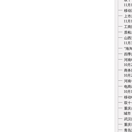
双十
11月1
移动
上市
11月1
工商
质检
山西
11月3
“海
四季
河南
10月2
商务
10月2
河南
电商
10月1
移动
双十
重庆
城市 1
武汉
重庆
青岛