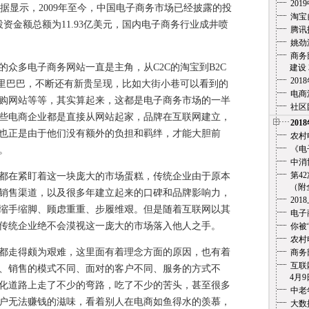
20
数据显示，2009年至今，中国电子商务市场已经披露的投
淘宝
投资金额总额为11.93亿美元，国内电子商务行业成井喷
腾讯
姚劲
商务
多电子商务网站一直是主角，从C2C的淘宝到B2C
建设 3
20
阿里巴巴，不断还有新贵呈现，比如大街小巷可以看到的
电商
购网站等等，其实算起来，这都是电子商务市场的一半
社区
些电商企业都是直接从网站起家，品牌在互联网建立，
201
也正是由于他们没有额外的负担和羁绊，才能大胆前
农村
《电
。
中消
第4
在紧盯着这一块庞大的市场蛋糕，传统企业由于原本
（附全文
销售渠道，以及很多年建立起来的口碑和品牌影响力，
201
缩手缩脚、顾虑重重、步履维艰。但是随着互联网以其
电子
传统企业绝不会漠视这一庞大的市场落入他人之手。
你被
农村
走得颇为艰难，这里面有着理念方面的原因，也有着
商务
互联
、销售的模式不同、面对的客户不同、服务的方式不
4月9
化道路上走了不少的弯路，吃了不少的苦头，甚至很多
中老
户无法赚钱的滋味，看着别人在电商如鱼得水的羡慕，
大数