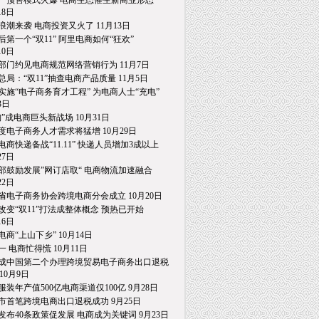
一预售模式火爆 电商生态催生新商业形态
8日
浪潮来袭 电商投资又火了 11月13日
后第一个“双11” 阿里电商如何“狂欢”
0日
部门约见电商规范网络营销行为 11月7日
总局：“双11”抽查电商产品质量 11月5日
实施“电子商务育才工程” 为电商人士“充电”
日
淘”成电商巨头新战场 10月31日
度电子商务人才需求将猛增 10月29日
电商快递备战“11.11” 快递人员增加3成以上
7日
部鼓励发展”网订店取“ 电商物流加速融合
2日
省电子商务协会跨境电商分会成立 10月20日
改变“双11”打法成整体概念 预热已开始
6日
电商“上山下乡” 10月14日
一 电商忙得慌 10月11日
成中国第二个办理跨境贸易电子商务出口退税
0月9日
服装年产值500亿电商渠道仅100亿 9月28日
市首笔跨境电商出口退税成功 9月25日
发布40条政策促发展 电商成为关键词 9月23日