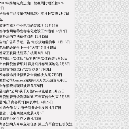
2017年跨境电商进出口总额同比增长超80%
日
子商务产品质量信息规范》本月起实施 2月7日
7年
节正在成为中小电商的梦魇？ 12月14日
部印发网络零售标准化建设工作指引 12月7日
商务法的立法价值取向 11月15日
自动广告和手动广告 你必须知道的事 11月13日
电商能否诞生下一个“天猫”？ 9月19日
首家互联网法院落户杭州 8月18日
布局线下实体店 “新零售”向实体迈进 8月16日
出台网贷监管细则 再提银行存管属地化 7月6日
虚拟货币或试行“监管沙盒” 7月3日
发布服饰行业指数及全套解决方案 7月3日
育公司Coursera完成6400万美元融资 6月8日
全年消费将现双波峰 5月26日
品电商“艺网”获千万级Pre-A轮融资 5月22日
网贷监管升级洗牌加速 不当宣传受约束 5月8日
届“电子商务周”日内瓦举行 4月26日
沟通合作 助力电子商务企业发展 4月17日
监管，让电商健康发展 4月5日
导购平台的生存之道 4月5日
商务法纳入今年立法任务 第三方平台责任引关注