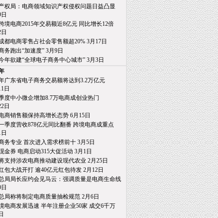
产权局：电商领域知识产权侵权问题日益凸显
日
跨境电商2015年交易额近8亿元 同比增长12倍
日
成都电商零售占社会零售额超20% 3月17日
商务跑出“加速度” 3月9日
今年欲建“全球电子商务中心城市” 3月3日
5年
15年广东省电子商务交易额将达到3.2万亿元
1日
季度中小微企增加8.7万电商成创业热门
2日
电商销售额保持高增长态势 6月15日
一季度营收878亿元同比翻番 跨境电商成重点
日
商务专业 首次进入需求榜前十 3月5日
亿现金券 电商启动315大促活动 3月1日
将支持涉农电商推动建设现代农业 2月25日
红包大战开打 逾40亿元红包待发 2月12日
总局局长应约会见马云：强调质量是电商生命线
日
总局称将制定电商质量抽检规范 2月6日
境电商发展迅速 半年注册企业50家 成交6千万
日