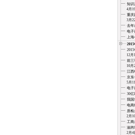
知识
4月19
重庆
3月22
去年
电子
上海
201
20
12月1
前三
10月2
江西
京东
5月11
电子
30
我国
电商
质检
2月10
工商
渝跨
2月4