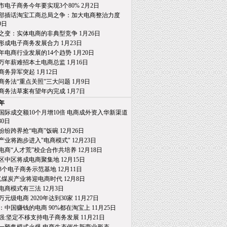
市电子商务今年要实现3个80% 2月2日
部插话淘宝工商总局之争：加大电商整治力度
日
之变：实体电商的非典型竞争 1月26日
形成电子商务发展合力 1月23日
15年电商行业发展的14个趋势 1月20日
万年薪难招本土电商总监 1月16日
商务异军突起 1月12日
商务法“重点关照”三大问题 1月9日
商务法草案有望年内完成 1月7日
4年
国际成交额10个月增10倍 电商成外资入华新渠道
0日
纷纷跨界抢“电商”饭碗 12月26日
产业将跑步进入"电商模式" 12月23日
电商“人才荒”校企合作共培养 12月18日
区中区将成电商聚集地 12月15日
3个电子商务示范基地 12月11日
亿煤炭产业将迎电商时代 12月8日
电商模式有三法 12月3日
0万元级电商 2020年达到30家 11月27日
：中国赚钱的电商 90%都在淘宝上 11月25日
强:坚定不移支持电子商务发展 11月21日