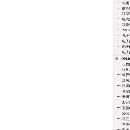
常州
商务
1月29
电商
加快
20
几十
电子
电子
电子
201
天猫
12月3
银行
煤炭
跨境
开发
新增
3万
完善
500
马云
李克