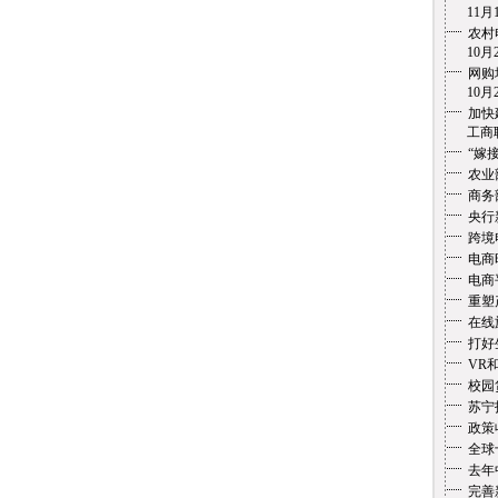
11月1
农村
10月2
网购
10月2
加快
工商联盟
“嫁
农业
商务
央行
跨境
电商
电商
重塑
在线
打好
VR
校园
苏宁
政策
全球
去年
完善