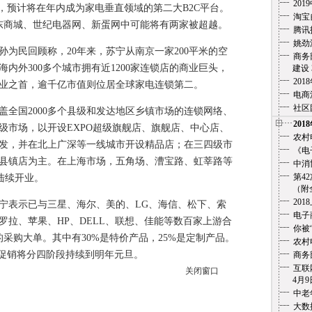
20
，预计将在年内成为家电垂直领域的第二大B2C平台。
淘宝
东商城、世纪电器网、新蛋网中可能将有两家被超越。
腾讯
姚劲
民回顾称，20年来，苏宁从南京一家200平米的空
商务
内外300多个城市拥有近1200家连锁店的商业巨头，
建设 3
20
国商业之首，逾千亿市值则位居全球家电连锁第二。
电商
社区
盖全国2000多个县级和发达地区乡镇市场的连锁网络、
201
二级市场，以开设EXPO超级旗舰店、旗舰店、中心店、
农村
发，并在北上广深等一线城市开设精品店；在三四级市
《电
县镇店为主。在上海市场，五角场、漕宝路、虹莘路等
中消
第4
陆续开业。
（附全文
201
表示已与三星、海尔、美的、LG、海信、松下、索
电子
罗拉、苹果、HP、DELL、联想、佳能等数百家上游合
你被
的采购大单。其中有30%是特价产品，25%是定制产品。
农村
模促销将分四阶段持续到明年元旦。
商务
互联
关闭窗口
4月9
中老
大数