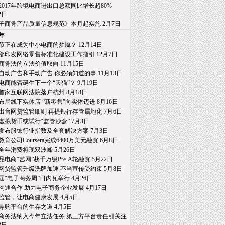
2017年跨境电商进出口总额同比增长超80%
日
子商务产品质量信息规范》本月起实施 2月7日
7年
节正在成为中小电商的梦魇？ 12月14日
部印发网络零售标准化建设工作指引 12月7日
商务法的立法价值取向 11月15日
自动广告和手动广告 你必须知道的事 11月13日
电商能否诞生下一个“天猫”？ 9月19日
首家互联网法院落户杭州 8月18日
布局线下实体店 “新零售”向实体迈进 8月16日
出台网贷监管细则 再提银行存管属地化 7月6日
虚拟货币或试行“监管沙盒” 7月3日
发布服饰行业指数及全套解决方案 7月3日
育公司Coursera完成6400万美元融资 6月8日
全年消费将现双波峰 5月26日
品电商“艺网”获千万级Pre-A轮融资 5月22日
网贷监管升级洗牌加速 不当宣传受约束 5月8日
届“电子商务周”日内瓦举行 4月26日
沟通合作 助力电子商务企业发展 4月17日
监管，让电商健康发展 4月5日
导购平台的生存之道 4月5日
商务法纳入今年立法任务 第三方平台责任引关注