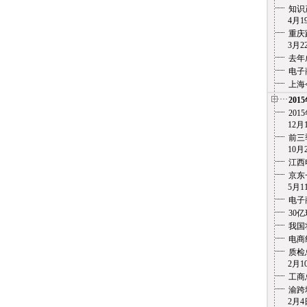
知识
4月19
重庆
3月22
去年
电子
上海
201
20
12月1
前三
10月2
江西
京东
5月11
电子
30
我国
电商
质检
2月10
工商
渝跨
2月4