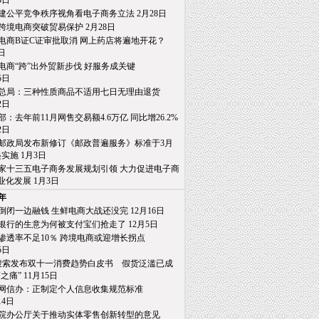
日
建公平竞争秩序视角看电子商务立法 2月28日
跨境电商突破贸易保护 2月28日
电商B证C证审批取消 网上药店将遍地开花？
日
电商“跨”出外贸新步伐 好服务成关键
日
总局：三种性质商品不适用七日无理由退货
日
部：去年前11月网售交易额4.6万亿 同比增26.2%
日
邮政局发布新修订《邮政普遍服务》标准于3月
施 1月3日
家十三五电子商务发展规划引领 大力促进电子商
发展 1月3日
6年
倒闭一边融钱 生鲜电商大战还没完 12月16日
银行的生意为何被支付宝们抢走了 12月5日
渗透率不足10％ 跨境电商或迎增长拐点
日
0搜索发布双十一消费趋势白皮书 假货泛滥已成
” 11月15日
网信办：正制定个人信息收集规范标准
4日
院办公厅关于推动实体零售创新转型的意见