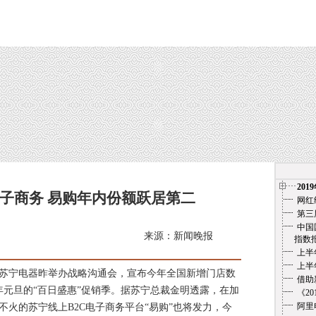
201
子商务 易购年内份额跃居第二
网红
第三
中国
来源：新闻晚报
指数报告（
上半
上半
苏宁电器昨举办战略沟通会，宣布今年全国新增门店数
借助
年元旦的“百日盛惠”促销季。据苏宁总裁金明透露，在加
《2
阿里
火的苏宁线上B2C电子商务平台“易购”也将发力，今