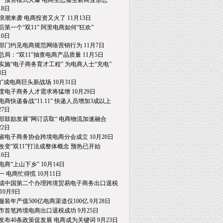
一预售模式火爆 电商生态催生新商业形态
8日
浪潮来袭 电商投资又火了 11月13日
后第一个“双11” 阿里电商如何“狂欢”
0日
部门约见电商规范网络营销行为 11月7日
总局：“双11”抽查电商产品质量 11月5日
实施“电子商务育才工程” 为电商人士“充电”
日
淘”成电商巨头新战场 10月31日
度电子商务人才需求将猛增 10月29日
电商快递备战“11.11” 快递人员增加3成以上
7日
部鼓励发展”网订店取“ 电商物流加速融合
2日
省电子商务协会跨境电商分会成立 10月20日
改变“双11”打法成整体概念 预热已开始
6日
电商“上山下乡” 10月14日
一 电商忙得慌 10月11日
成中国第二个办理跨境贸易电子商务出口退税
0月9日
服装年产值500亿电商渠道仅100亿 9月28日
市首笔跨境电商出口退税成功 9月25日
发布40条政策促发展 电商成为关键词 9月23日