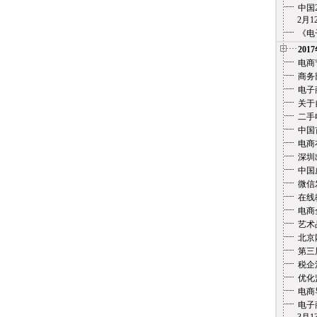
中国
2月12
《电
201
电商
商务
电子
关于
二手
中国
电商
深圳
中国
微信
在线教
电商
艺术
北京
第三
税企
优化
电商
电子