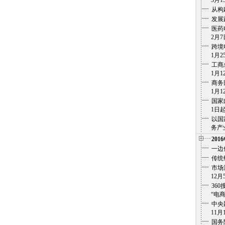
3月13
从构
发展
医药
2月7
跨境
1月25
工商
1月12
商务
1月12
国家
1日起实
以国
务产业化
201
一边
传统
市场
12月5
36
“电商之痛
中央
11月1
国务