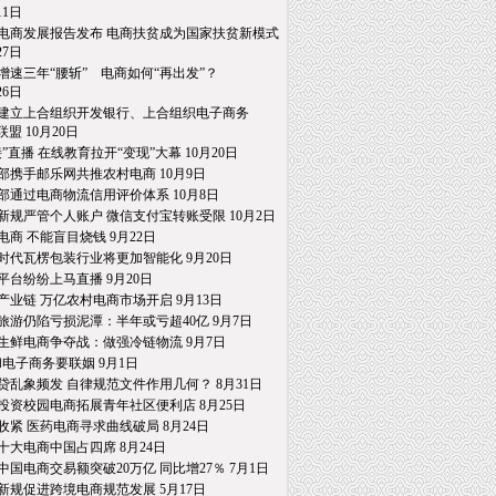
1日
电商发展报告发布 电商扶贫成为国家扶贫新模式
7日
增速三年“腰斩” 电商如何“再出发”？
6日
建立上合组织开发银行、上合组织电子商务
 10月20日
接”直播 在线教育拉开“变现”大幕 10月20日
部携手邮乐网共推农村电商 10月9日
部通过电商物流信用评价体系 10月8日
新规严管个人账户 微信支付宝转账受限 10月2日
电商 不能盲目烧钱 9月22日
时代瓦楞包装行业将更加智能化 9月20日
平台纷纷上马直播 9月20日
产业链 万亿农村电商市场开启 9月13日
旅游仍陷亏损泥潭：半年或亏超40亿 9月7日
生鲜电商争夺战：做强冷链物流 9月7日
和电子商务要联姻 9月1日
贷乱象频发 自律规范文件作用几何？ 8月31日
投资校园电商拓展青年社区便利店 8月25日
收紧 医药电商寻求曲线破局 8月24日
十大电商中国占四席 8月24日
中国电商交易额突破20万亿 同比增27％ 7月1日
新规促进跨境电商规范发展 5月17日