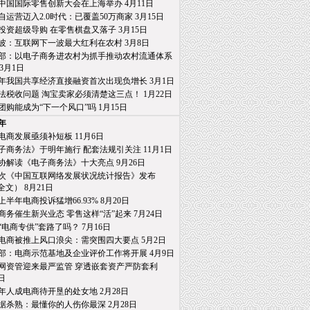
19中国国际零售创新大会在上海举办 4月11日
自运营迈入2.0时代：已覆盖50万商家 3月15日
投资超级导购 在零售棋盘又落子 3月15日
波：互联网下一波最大红利在农村 3月8日
部：以电子商务进农村为抓手推动农村流通体系
月1日
18年我国共享经济直接融资首次出现负增长 3月1日
法税收问题 淘宝卖家必须清楚这三点！ 1月22日
团购能成为“下一个风口”吗 1月15日
8年
电商发展亟须补短板 11月6日
子商务法》于明年施行 配套法规引关注 11月1日
协解读《电子商务法》十大亮点 9月26日
2次《中国互联网络发展状况统计报告》发布
） 8月21日
8上半年电商投诉猛增66.93% 8月20日
商务催生新兴业态 零售这样“活”起来 7月24日
“电商专供”套路了吗？ 7月16日
电商被推上风口浪尖：需突围四大要点 5月2日
部：电商示范基地及企业评价工作将开展 4月9日
网资管迎来最严监管 穿透嵌套资产严防套利
日
年人成电商待开垦的处女地 2月28日
据杀熟：最懂你的人伤你最深 2月28日