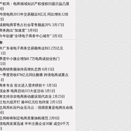
产权局：电商领域知识产权侵权问题日益凸显
日
跨境电商2015年交易额近8亿元 同比增长12倍
日
成都电商零售占社会零售额超20% 3月17日
商务跑出“加速度” 3月9日
今年欲建“全球电子商务中心城市” 3月3日
5年
15年广东省电子商务交易额将达到3.2万亿元
1日
季度中小微企增加8.7万电商成创业热门
2日
电商销售额保持高增长态势 6月15日
一季度营收878亿元同比翻番 跨境电商成重点
日
商务专业 首次进入需求榜前十 3月5日
亿现金券 电商启动315大促活动 3月1日
将支持涉农电商推动建设现代农业 2月25日
红包大战开打 逾40亿元红包待发 2月12日
总局局长应约会见马云：强调质量是电商生命线
日
总局称将制定电商质量抽检规范 2月6日
境电商发展迅速 半年注册企业50家 成交6千万
日