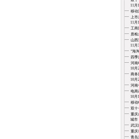
双十
11月1
移动
上市
11月1
工商
质检
山西
11月3
“海
四季
河南
10月2
商务
10月2
河南
电商
10月1
移动
双十
重庆
城市 1
武汉
重庆
青岛