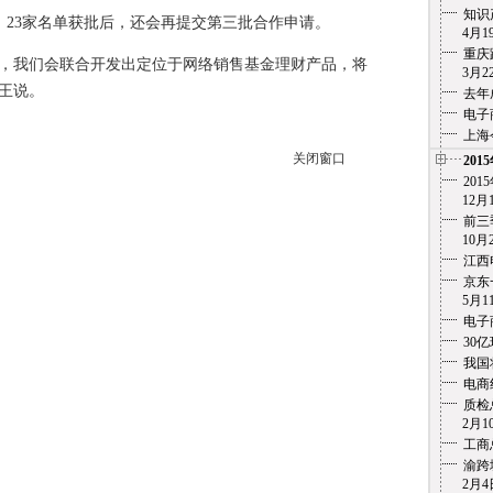
知识
3家名单获批后，还会再提交第三批合作申请。
4月19
重庆
我们会联合开发出定位于网络销售基金理财产品，将
3月22
王说。
去年
电子
上海
关闭窗口
201
20
12月1
前三
10月2
江西
京东
5月11
电子
30
我国
电商
质检
2月10
工商
渝跨
2月4