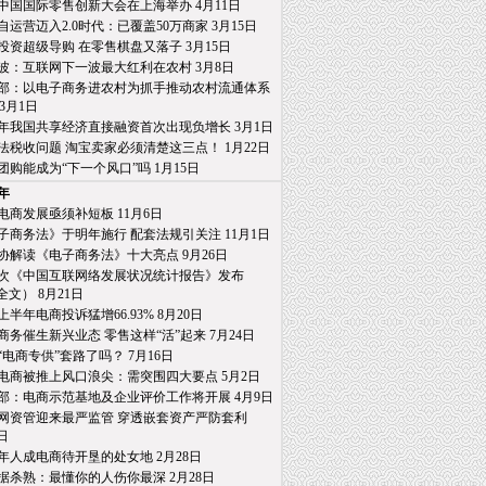
19中国国际零售创新大会在上海举办 4月11日
自运营迈入2.0时代：已覆盖50万商家 3月15日
投资超级导购 在零售棋盘又落子 3月15日
波：互联网下一波最大红利在农村 3月8日
部：以电子商务进农村为抓手推动农村流通体系
月1日
18年我国共享经济直接融资首次出现负增长 3月1日
法税收问题 淘宝卖家必须清楚这三点！ 1月22日
团购能成为“下一个风口”吗 1月15日
8年
电商发展亟须补短板 11月6日
子商务法》于明年施行 配套法规引关注 11月1日
协解读《电子商务法》十大亮点 9月26日
2次《中国互联网络发展状况统计报告》发布
） 8月21日
8上半年电商投诉猛增66.93% 8月20日
商务催生新兴业态 零售这样“活”起来 7月24日
“电商专供”套路了吗？ 7月16日
电商被推上风口浪尖：需突围四大要点 5月2日
部：电商示范基地及企业评价工作将开展 4月9日
网资管迎来最严监管 穿透嵌套资产严防套利
日
年人成电商待开垦的处女地 2月28日
据杀熟：最懂你的人伤你最深 2月28日