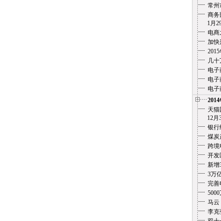
常州
商务
1月29
电商
加快
20
几十
电子
电子
电子
201
天猫
12月3
银行
煤炭
跨境
开发
新增
3万
完善
500
马云
李克