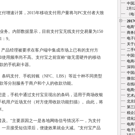
中国
2月12
增速计算，2015年移动支付用户量将与PC支付者大致
《电
201
电商
务。内部数据显示，目前支付宝无线支付交易量为150
商务
电子
1：9。
关于
二手
产品经理被要求在客户端中集成市场上已有的支付方
中国
和使用频率尚不高。支付宝之前宣称“做无需硬件的移动
电商
收款的手机刷卡器。
深圳
中国
码支付、手机转账（NFC、LBS）等近十种不同类型
微信
收款等分别服务于商户和个人的收款功能。
在线教
电商
是，手机中通过支付宝呈现出的条码，适用于商场收银
艺术
北京
手机用户近场支付（对方使用收款功能扫描）。由此，将
第三
来。
税企
优化
。“主要原因之一是各地网络信号情况不一，为支付
电商
，一旦接受短信滞后，便捷效果就会大减。”支付宝产品
电子