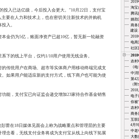
20
淘宝
入已达亿级，今后投入会更大。”10月22日，支付宝
腾讯
入主要在人力和技术上，也在密切关注新技术的并购机
姚劲
体投入。
商务
建设 3
20
金仍为5亿，账面净资产已超10亿，暂无新一轮融资
电商
社区
201
下的线上平台，仅约1/10用户使用无线业务。
农村
《电
的传统用户在商场、超市等实体商户用移动终端完成支
中消
发。如果用户能适应新的支付方式，线下商户也可能为使
第4
（附全文
201
能，支付宝已向证监会递交增加23家待合作基金销售
电子
你被
农村
商务
互联
4月9
彭蕾在18日媒体见面会上称为战略重点和管理层的主要
中老
计理念看，无线支付业务将成为支付宝从线上向线下拓展
大数