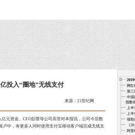
201
亿投入“圈地”无线支付
网红
第三
中国
来源：
21世纪网
指数报告（
上半
上半
元资金。CEO彭蕾等公司高管对本报说，公司今后数
借助
《2
个账户中，有更多人同时使用支付宝移动客户端完成无线支
阿里