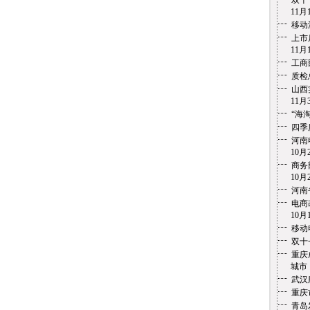
双十
11月1
移动
上市
11月1
工商
质检
山西
11月3
“海
四季
河南
10月2
商务
10月2
河南
电商
10月1
移动
双十
重庆
城市 1
武汉
重庆
青岛