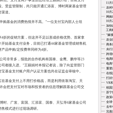
照。支付宝商户事业部总经理王丽娟介绍，目前支付
11月1
段。受监管限制，尚只能开通汇添富、博时两家基金管理
农村
10月2
付渠道。
网购
10月2
购基金的消费热情并不高。”一位支付宝内部人士坦
加快
工商联盟
“嫁
折的促销方案，但这并不足以形成价格优势。首家拿
农业
0年开始基金支付业务，目前已打通44家基金管理或销售机
商务
央行
财产品申购/定投费率同样为4折。
跨境
电商
司非常多，报批的合作机构有国泰、金鹰、鹏华等23
电商
公司都接入进。”王丽娟对本报记者说，除了向监管部门
重塑
付宝基金支付账户用户认证方案也尚在证监会审核中。
在线
打好
在基金支付上不用打价格战，而是利用依靠淘宝、天
VR
也许会把支付宝对市场和投资者的信息理解跟基金公司交
校园
苏宁
政策
全球
时、广发、富国、汇添富、国泰、天弘等6家基金公司
去年
销售模式进行过现场调研。
完善