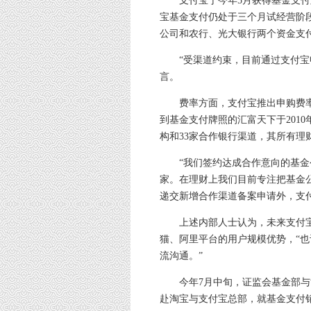
支付宝于今年5月获得基金支付牌
宝基金支付仍处于三个月试经营阶
公司和农行、光大银行两个资金支
“受渠道约束，目前通过支付宝申
言。
费率方面，支付宝推出申购费率4
到基金支付牌照的汇富天下于201
构和33家合作银行渠道，其所有理
“我们签约达成合作意向的基金公
家。在理财上我们目前专注把基金
递交新增合作渠道备案申请外，支
上述内部人士认为，未来支付宝
猫、阿里平台的用户规模优势，“
流沟通。”
今年7月中旬，证监会基金部与博
赴淘宝与支付宝总部，就基金支付