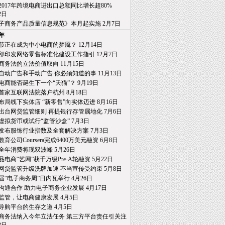
2017年跨境电商进出口总额同比增长超80%
日
子商务产品质量信息规范》本月起实施 2月7日
7年
节正在成为中小电商的梦魇？ 12月14日
部印发网络零售标准化建设工作指引 12月7日
商务法的立法价值取向 11月15日
自动广告和手动广告 你必须知道的事 11月13日
电商能否诞生下一个“天猫”？ 9月19日
首家互联网法院落户杭州 8月18日
布局线下实体店 “新零售”向实体迈进 8月16日
出台网贷监管细则 再提银行存管属地化 7月6日
虚拟货币或试行“监管沙盒” 7月3日
发布服饰行业指数及全套解决方案 7月3日
育公司Coursera完成6400万美元融资 6月8日
全年消费将现双波峰 5月26日
品电商“艺网”获千万级Pre-A轮融资 5月22日
网贷监管升级洗牌加速 不当宣传受约束 5月8日
届“电子商务周”日内瓦举行 4月26日
沟通合作 助力电子商务企业发展 4月17日
监管，让电商健康发展 4月5日
导购平台的生存之道 4月5日
商务法纳入今年立法任务 第三方平台责任引关注