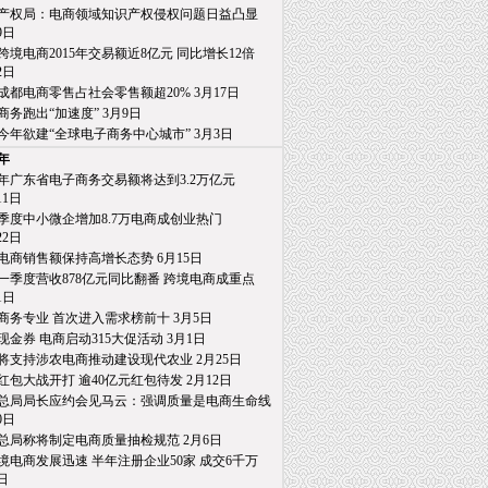
产权局：电商领域知识产权侵权问题日益凸显
日
跨境电商2015年交易额近8亿元 同比增长12倍
日
成都电商零售占社会零售额超20% 3月17日
商务跑出“加速度” 3月9日
今年欲建“全球电子商务中心城市” 3月3日
5年
15年广东省电子商务交易额将达到3.2万亿元
1日
季度中小微企增加8.7万电商成创业热门
2日
电商销售额保持高增长态势 6月15日
一季度营收878亿元同比翻番 跨境电商成重点
日
商务专业 首次进入需求榜前十 3月5日
亿现金券 电商启动315大促活动 3月1日
将支持涉农电商推动建设现代农业 2月25日
红包大战开打 逾40亿元红包待发 2月12日
总局局长应约会见马云：强调质量是电商生命线
日
总局称将制定电商质量抽检规范 2月6日
境电商发展迅速 半年注册企业50家 成交6千万
日