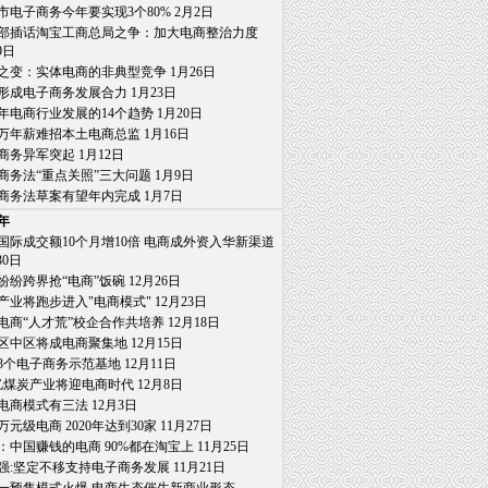
市电子商务今年要实现3个80% 2月2日
部插话淘宝工商总局之争：加大电商整治力度
日
之变：实体电商的非典型竞争 1月26日
形成电子商务发展合力 1月23日
15年电商行业发展的14个趋势 1月20日
万年薪难招本土电商总监 1月16日
商务异军突起 1月12日
商务法“重点关照”三大问题 1月9日
商务法草案有望年内完成 1月7日
4年
国际成交额10个月增10倍 电商成外资入华新渠道
0日
纷纷跨界抢“电商”饭碗 12月26日
产业将跑步进入"电商模式" 12月23日
电商“人才荒”校企合作共培养 12月18日
区中区将成电商聚集地 12月15日
3个电子商务示范基地 12月11日
亿煤炭产业将迎电商时代 12月8日
电商模式有三法 12月3日
0万元级电商 2020年达到30家 11月27日
：中国赚钱的电商 90%都在淘宝上 11月25日
强:坚定不移支持电子商务发展 11月21日