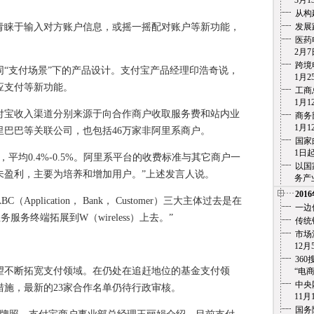
3月13
从构
睐于输入对方账户信息，或摇一摇配对账户等新功能，
发展
医药
2月7
跨境
支付场景”下的产品设计。支付宝产品经理印浩奇说，
1月25
应支付等新功能。
工商
1月12
宝收入渠道分别来源于向合作商户收取服务费和站内业
商务
1月12
巴巴等关联公司，也包括46万家非阿里系商户。
国家
1日起实
均0.4%-0.5%。阿里系平台的收费标准与其它商户一
以国
未盈利，主要为培养和增加用户。”上述发言人说。
务产业化
201
lication， Bank， Customer）三大主体过去是在
一边
服务终端拓展到W（wireless）上去。”
传统
市场
12月5
36
不断拓宽支付领域。在仍处在追赶地位的基金支付领
“电商之痛
中央
施，最新的23家合作名单仍待行政审核。
11月1
国务