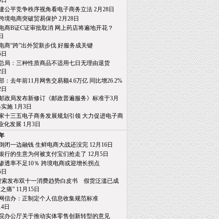
日
建公平竞争秩序视角看电子商务立法 2月28日
跨境电商突破贸易保护 2月28日
电商B证C证审批取消 网上药店将遍地开花？
日
电商“跨”出外贸新步伐 好服务成关键
日
总局：三种性质商品不适用七日无理由退货
日
部：去年前11月网售交易额4.6万亿 同比增26.2%
日
邮政局发布新修订《邮政普遍服务》标准于3月
施 1月3日
家十三五电子商务发展规划引领 大力促进电子商
发展 1月3日
6年
倒闭一边融钱 生鲜电商大战还没完 12月16日
银行的生意为何被支付宝们抢走了 12月5日
渗透率不足10％ 跨境电商或迎增长拐点
日
0搜索发布双十一消费趋势白皮书 假货泛滥已成
” 11月15日
网信办：正制定个人信息收集规范标准
4日
院办公厅关于推动实体零售创新转型的意见