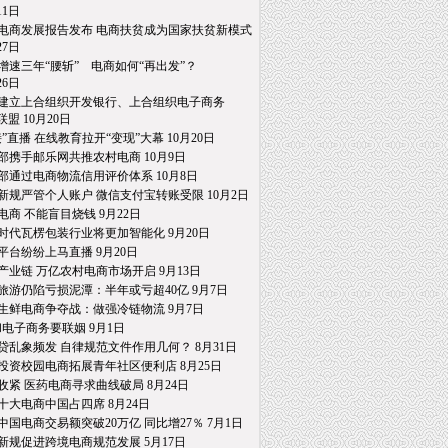
1日
电商发展报告发布 电商扶贫成为国家扶贫新模式
7日
增速三年“腰斩” 电商如何“再出发”？
6日
建立上合组织开发银行、上合组织电子商务
 10月20日
接”直播 在线教育拉开“变现”大幕 10月20日
部携手邮乐网共推农村电商 10月9日
部通过电商物流信用评价体系 10月8日
新规严管个人账户 微信支付宝转账受限 10月2日
电商 不能盲目烧钱 9月22日
时代瓦楞包装行业将更加智能化 9月20日
平台纷纷上马直播 9月20日
产业链 万亿农村电商市场开启 9月13日
旅游仍陷亏损泥潭：半年或亏超40亿 9月7日
生鲜电商争夺战：做强冷链物流 9月7日
和电子商务要联姻 9月1日
贷乱象频发 自律规范文件作用几何？ 8月31日
投资校园电商拓展青年社区便利店 8月25日
收紧 医药电商寻求曲线破局 8月24日
十大电商中国占四席 8月24日
中国电商交易额突破20万亿 同比增27％ 7月1日
新规促进跨境电商规范发展 5月17日