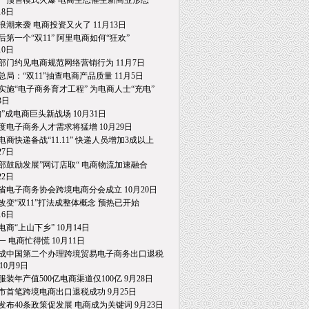
一预售模式火爆 电商生态催生新商业形态
8日
浪潮来袭 电商投资又火了 11月13日
后第一个“双11” 阿里电商如何“狂欢”
0日
部门约见电商规范网络营销行为 11月7日
总局：“双11”抽查电商产品质量 11月5日
实施“电子商务育才工程” 为电商人士“充电”
日
淘”成电商巨头新战场 10月31日
度电子商务人才需求将猛增 10月29日
电商快递备战“11.11” 快递人员增加3成以上
7日
部鼓励发展”网订店取“ 电商物流加速融合
2日
省电子商务协会跨境电商分会成立 10月20日
改变“双11”打法成整体概念 预热已开始
6日
电商“上山下乡” 10月14日
一 电商忙得慌 10月11日
成中国第二个办理跨境贸易电子商务出口退税
0月9日
服装年产值500亿电商渠道仅100亿 9月28日
市首笔跨境电商出口退税成功 9月25日
发布40条政策促发展 电商成为关键词 9月23日